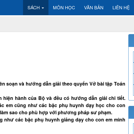
SÁCH
MÔN HỌC
VĂN BẢN
LIÊN HỆ
 biên soạn và hướng dẫn giải theo quyển Vở bài tập Toán
 hiện hành của Bộ và đều có hướng dẫn giải chi tiết.
 các em cũng như các bậc phụ huynh dạy học cho con
 làm sao cho phù hợp với phương pháp sư phạm.
ng như các bậc phụ huynh giảng dạy cho con em mình