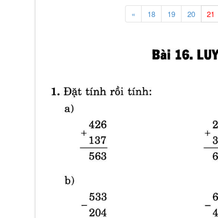
«
18
19
20