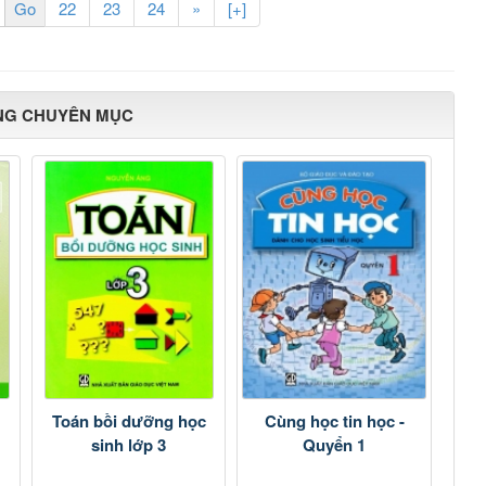
22
23
24
»
[+]
NG CHUYÊN MỤC
Toán bồi dưỡng học
Cùng học tin học -
sinh lớp 3
Quyển 1