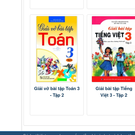
Giải vở bài tập Toán 3
Giải bài tập Tiếng
- Tập 2
Việt 3 - Tập 2
SHBET
⇔
78win
⇔
789BET
⇔