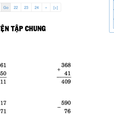
22
23
24
»
[+]