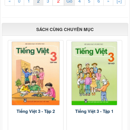
«
0
1
2
3
4
5
6
»
[+]
SÁCH CÙNG CHUYÊN MỤC
Tiếng Việt 3 - Tập 2
Tiếng Việt 3 - Tập 1