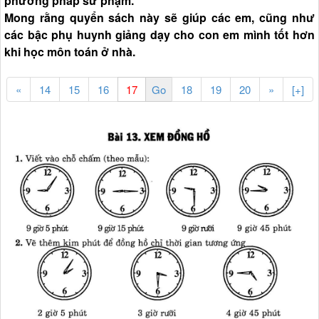
phương pháp sư phạm.
Mong rằng quyển sách này sẽ giúp các em, cũng như
các bậc phụ huynh giảng dạy cho con em mình tốt hơn
khi học môn toán ở nhà.
«
14
15
16
18
19
20
»
[+]