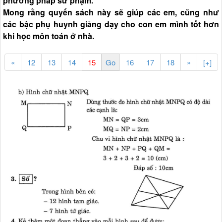
phương pháp sư phạm.
Mong rằng quyển sách này sẽ giúp các em, cũng như
các bậc phụ huynh giảng dạy cho con em mình tốt hơn
khi học môn toán ở nhà.
«
12
13
14
16
17
18
»
[+]