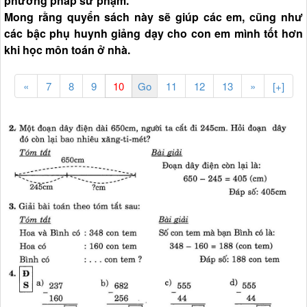
phương pháp sư phạm.
Mong rằng quyển sách này sẽ giúp các em, cũng như
các bậc phụ huynh giảng dạy cho con em mình tốt hơn
khi học môn toán ở nhà.
«
7
8
9
11
12
13
»
[+]