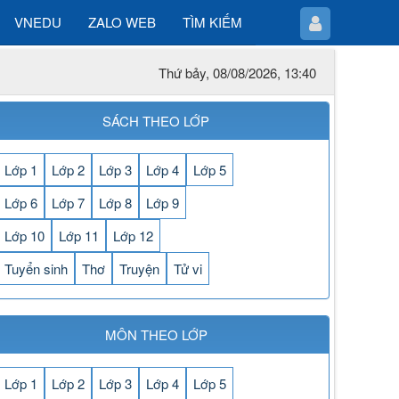
VNEDU
ZALO WEB
TÌM KIẾM
Thứ bảy, 08/08/2026, 13:40
SÁCH THEO LỚP
Lớp 1
Lớp 2
Lớp 3
Lớp 4
Lớp 5
Lớp 6
Lớp 7
Lớp 8
Lớp 9
Lớp 10
Lớp 11
Lớp 12
Tuyển sinh
Thơ
Truyện
Tử vi
MÔN THEO LỚP
Lớp 1
Lớp 2
Lớp 3
Lớp 4
Lớp 5