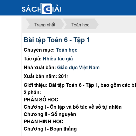
Trang nhất
Toán học
Bài tập Toán 6 - Tập 1
Chuyên mục:
Toán học
Tác giả:
Nhiều tác giả
Nhà xuất bản:
Giáo dục Việt Nam
Xuất bản năm: 2011
Giới thiệu: Bài tập Toán 6 - Tập 1, bao gồm các b
2 phần:
PHẦN SỐ HỌC
Chương I - Ôn tập và bổ túc về số tự nhiên
Chương II - Số nguyên
PHẦN HÌNH HỌC
Chương I - Đoạn thẳng