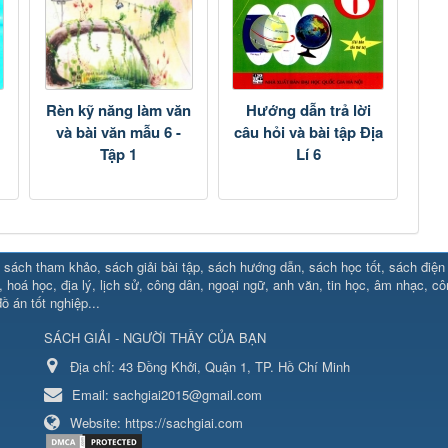
Rèn kỹ năng làm văn
Hướng dẫn trả lời
và bài văn mẫu 6 -
câu hỏi và bài tập Địa
Tập 1
Lí 6
sách tham khảo, sách giải bài tập, sách hướng dẫn, sách học tốt, sách điện tử
88.social/
⇔ https://uk88.rocks
⇔
RR88
⇔
https://hello8880.net/
⇔
htt
, hoá học, địa lý, lịch sử, công dân, ngoại ngữ, anh văn, tin học, âm nhạc, c
ồ án tốt nghiệp...
s://new88.market/
⇔
xx88
⇔
https://cm88.bio/
⇔
kjc
⇔
https://new8
SÁCH GIẢI - NGƯỜI THẦY CỦA BẠN
line.ae
⇔
https://cm88.dad/
⇔
789bet
⇔
https://b52win.fun/
⇔
https:
b88.studio/
⇔
Địa chỉ:
MB66
43 Đồng Khởi, Quận 1, TP. Hồ Chí Minh
⇔
hq88
⇔
88clb
⇔
https://gamenohu.it.com
⇔
h
et
⇔
https://mb66ac.com/
⇔
888new
⇔
w188
⇔
ax88
⇔
hm88
⇔
w
Email:
sachgiai2015@gmail.com
Website:
https://sachgiai.com
o.com
⇔
https://sc88.info/
⇔
hitclub
⇔
mb66.black
⇔
https://vnloto.t