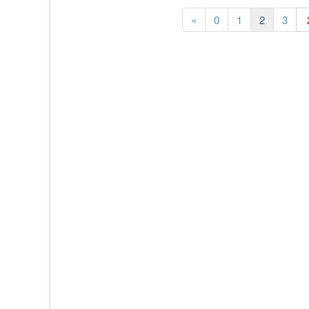
«
0
1
2
3