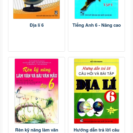
Địa lí 6
Tiếng Anh 6 - Nâng cao
Rèn kỹ năng làm văn
Hướng dẫn trả lời câu