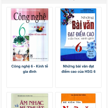
Công nghệ 6 - Kinh tế
Những bài văn đạt
gia đình
điểm cao của HSG 6