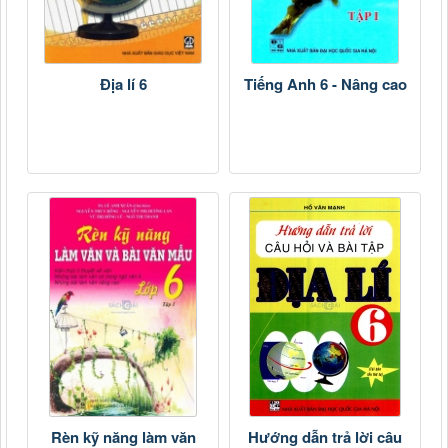
Địa lí 6
Tiếng Anh 6 - Nâng cao
Rèn kỹ năng làm văn
Hướng dẫn trả lời câu