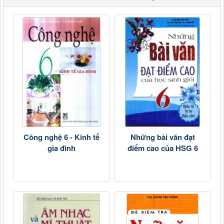
Công nghệ 6 - Kinh tế
Những bài văn đạt
gia đình
điểm cao của HSG 6