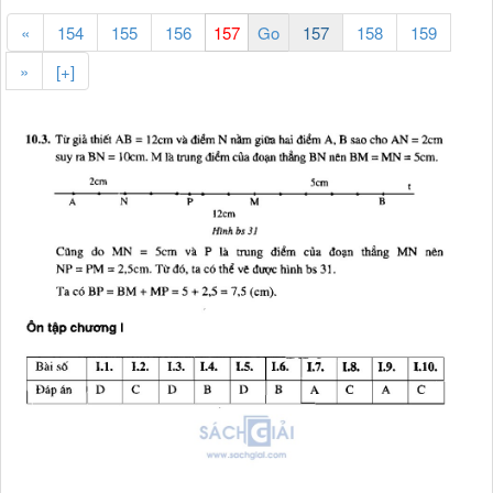
«
154
155
156
157
158
159
»
[+]