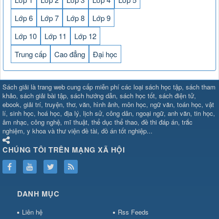
Lớp 6
Lớp 7
Lớp 8
Lớp 9
Lớp 10
Lớp 11
Lớp 12
Trung cấp
Cao đẳng
Đại học
SHBET
⇔
78win
⇔
789BET
⇔
Sách giải là trang web cung cấp miễn phí các loại sách học tập, sách tham
https://789betcom0.com/
⇔
https://hi88.baby/
⇔
https://fun88.social/
⇔
khảo, sách giải bài tập, sách hướng dẫn, sách học tốt, sách điện tử,
ebook, giải trí, truyện, thơ, văn, hình ảnh, môn học, ngữ văn, toán học, vật
cái OPEN88
⇔
CM88
⇔
u888
⇔
nổ
lí, sinh học, hoá học, địa lý, lịch sử, công dân, ngoại ngữ, anh văn, tin học,
hũ
⇔
https://gameb52a.club/
⇔
https://taixiuonl.com/
⇔
https://new8
âm nhạc, công nghệ, mĩ thuật, thể dục thể thao, đề thi đáp án, trắc
bài
⇔
bóng đá trực tiếp
⇔
fly88
nghiệm, y khoa và thư viện đề tài, đồ án tốt nghiệp...
select
⇔
https://xocdiaonline.ae
⇔
https://cm88.dad/
⇔
789bet
⇔
ht
hũ
⇔
F168
⇔
https://f168.tech/
⇔
cm88
⇔
https://hitclub88.studio/
CHÚNG TÔI TRÊN MẠNG XÃ HỘI
bet.com/
⇔
https://shbetz.net/
⇔
789WIN
⇔
BJ88
⇔
12bet
⇔
https
nha
cai
⇔
U888
⇔
https://b52club.pizza
⇔
https://frasimondo.com
⇔
ht
https://hitclubvn.ch/
⇔
91 club
⇔
55 club
⇔
8xbet
⇔
Tài xỉu
DANH MỤC
online
⇔
98win
⇔
https://hitclub.horse/
⇔
https://b52.clothing/
⇔
htt
nhà cái
⇔
hitclub
⇔
tài xỉu
⇔
iWin
⇔
Trang cá độ bóng đá
⇔
Kèo
Liên hệ
Rss Feeds
nhà