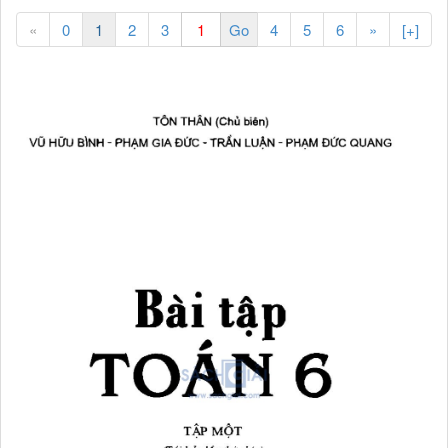
«
0
1
2
3
4
5
6
»
[+]