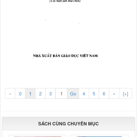
«
0
1
2
3
4
5
6
»
[+]
SÁCH CÙNG CHUYÊN MỤC