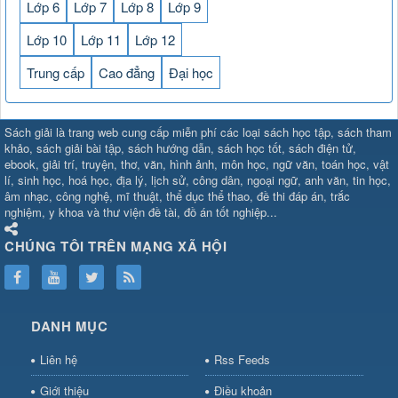
Lớp 6
Lớp 7
Lớp 8
Lớp 9
Lớp 10
Lớp 11
Lớp 12
Trung cấp
Cao đẳng
Đại học
SHBET
⇔
789BET
⇔
Sách giải là trang web cung cấp miễn phí các loại sách học tập, sách tham
https://789betcom0.com/
⇔
https://hi88.baby/
⇔
https://fun88.social/
⇔
khảo, sách giải bài tập, sách hướng dẫn, sách học tốt, sách điện tử,
ebook, giải trí, truyện, thơ, văn, hình ảnh, môn học, ngữ văn, toán học, vật
cái OPEN88
⇔
CM88
⇔
u888
⇔
nổ
lí, sinh học, hoá học, địa lý, lịch sử, công dân, ngoại ngữ, anh văn, tin học,
hũ
⇔
https://gameb52a.club/
⇔
https://new88.biz/
⇔
https://new88.
âm nhạc, công nghệ, mĩ thuật, thể dục thể thao, đề thi đáp án, trắc
bài
⇔
bóng đá trực tiếp
⇔
fly88
nghiệm, y khoa và thư viện đề tài, đồ án tốt nghiệp...
select
⇔
https://xocdiaonline.ae
⇔
https://cm88.dad/
⇔
789bet
⇔
ht
hũ
⇔
F168
⇔
https://f168.tech/
⇔
cm88
⇔
https://hitclub88.studio/
CHÚNG TÔI TRÊN MẠNG XÃ HỘI
bet.com/
⇔
https://shbetz.net/
⇔
789WIN
⇔
BJ88
⇔
12bet
⇔
https
nha
cai
⇔
U888
⇔
https://b52club.pizza
⇔
https://frasimondo.com
⇔
ht
https://hitclubvn.ch/
⇔
91 club
⇔
55 club
⇔
8xbet
⇔
Tài xỉu
DANH MỤC
online
⇔
98win
⇔
https://hitclub.horse/
⇔
https://b52.clothing/
⇔
htt
nhà cái
⇔
hitclub
⇔
tài xỉu
⇔
iWin
⇔
Trang cá độ bóng đá
⇔
Kèo
Liên hệ
Rss Feeds
nhà
cái
⇔
https://xx88.vin/
⇔
bong88
⇔
nohu90
⇔
MM88
⇔
https://tt88
Giới thiệu
Điều khoản