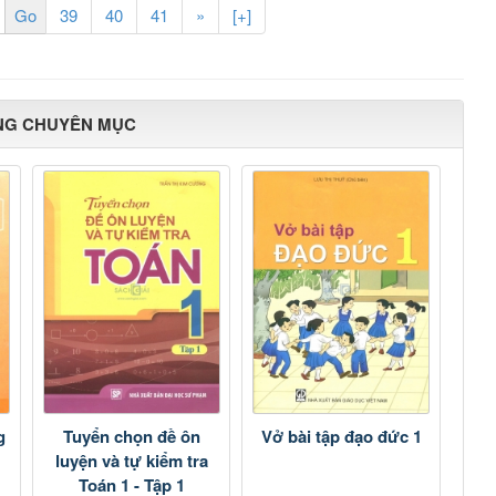
39
40
41
»
[+]
NG CHUYÊN MỤC
g
Tuyển chọn đề ôn
Vở bài tập đạo đức 1
luyện và tự kiểm tra
Toán 1 - Tập 1