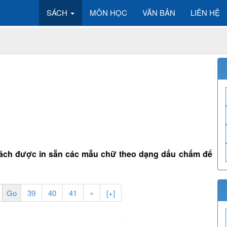
SÁCH
MÔN HỌC
VĂN BẢN
LIÊN HỆ
 Sách được in sẵn các mẫu chữ theo dạng dấu chấm để
39
40
41
»
[+]