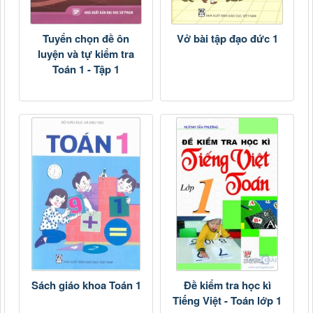
Tuyển chọn đề ôn
Vở bài tập đạo đức 1
luyện và tự kiểm tra
Toán 1 - Tập 1
Sách giáo khoa Toán 1
Đề kiểm tra học kì
Tiếng Việt - Toán lớp 1