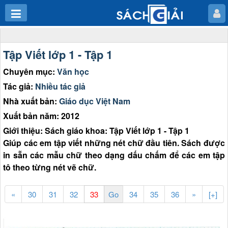
Tập Viết lớp 1 - Tập 1
Chuyên mục:
Văn học
Tác giả:
Nhiều tác giả
Nhà xuất bản:
Giáo dục Việt Nam
Xuất bản năm: 2012
Giới thiệu: Sách giáo khoa: Tập Viết lớp 1 - Tập 1
Giúp các em tập viết những nét chữ đầu tiên. Sách được
in sẵn các mẫu chữ theo dạng dấu chấm để các em tập
tô theo từng nét vẽ chữ.
«
30
31
32
34
35
36
»
[+]