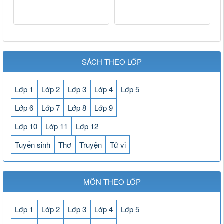
SÁCH THEO LỚP
Lớp 1
Lớp 2
Lớp 3
Lớp 4
Lớp 5
Lớp 6
Lớp 7
Lớp 8
Lớp 9
Lớp 10
Lớp 11
Lớp 12
Tuyển sinh
Thơ
Truyện
Tử vi
MÔN THEO LỚP
Lớp 1
Lớp 2
Lớp 3
Lớp 4
Lớp 5