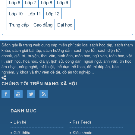
Lớp 6
Lớp 7
Lớp 8
Lớp 9
Lớp 10
Lớp 11
Lớp 12
Trung cấp
Cao đẳng
Đại học
SHBET
⇔
78win
⇔
789BET
⇔
Sách giải là trang web cung cấp miễn phí các loại sách học tập, sách tham
https://789betcom0.com/
⇔
https://hi88.baby/
⇔
https://fun88.social/
⇔
khảo, sách giải bài tập, sách hướng dẫn, sách học tốt, sách điện tử,
ebook, giải trí, truyện, thơ, văn, hình ảnh, môn học, ngữ văn, toán học, vật
cái OPEN88
⇔
CM88
⇔
u888
⇔
nổ
lí, sinh học, hoá học, địa lý, lịch sử, công dân, ngoại ngữ, anh văn, tin học,
hũ
⇔
https://gameb52a.club/
⇔
https://taixiuonl.com/
⇔
https://new8
âm nhạc, công nghệ, mĩ thuật, thể dục thể thao, đề thi đáp án, trắc
bài
⇔
bóng đá trực tiếp
⇔
fly88
nghiệm, y khoa và thư viện đề tài, đồ án tốt nghiệp...
select
⇔
https://xocdiaonline.ae
⇔
https://cm88.dad/
⇔
789bet
⇔
ht
hũ
⇔
F168
⇔
https://f168.tech/
⇔
cm88
⇔
https://hitclub88.studio/
CHÚNG TÔI TRÊN MẠNG XÃ HỘI
bet.com/
⇔
https://shbetz.net/
⇔
789WIN
⇔
BJ88
⇔
12bet
⇔
https
nha
cai
⇔
U888
⇔
https://b52club.pizza
⇔
https://frasimondo.com
⇔
ht
https://hitclubvn.ch/
⇔
91 club
⇔
55 club
⇔
8xbet
⇔
Tài xỉu
DANH MỤC
online
⇔
98win
⇔
https://hitclub.horse/
⇔
https://b52.clothing/
⇔
htt
nhà cái
⇔
hitclub
⇔
tài xỉu
⇔
iWin
⇔
Trang cá độ bóng đá
⇔
Kèo
Liên hệ
Rss Feeds
nhà
cái
⇔
https://xx88.vin/
⇔
bong88
⇔
nohu90
⇔
MM88
⇔
https://tt88
Giới thiệu
Điều khoản