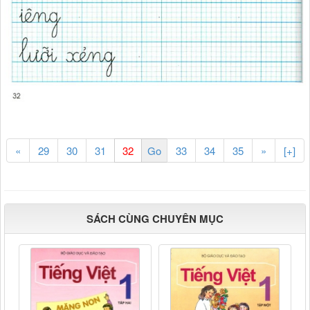
«
29
30
31
33
34
35
»
[+]
SÁCH CÙNG CHUYÊN MỤC