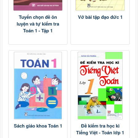
Tuyển chọn đề ôn
Vở bài tập đạo đức 1
luyện và tự kiểm tra
Toán 1 - Tập 1
Sách giáo khoa Toán 1
Đề kiểm tra học kì
Tiếng Việt - Toán lớp 1