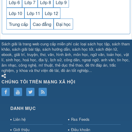
Lớp 6
Lớp 7
Lớp 8
Lớp 9
Lớp 10
Lớp 11
Lớp 12
Trung cấp
Cao đẳng
Đại học
SHBET
⇔
789BET
⇔
Sách giải là trang web cung cấp miễn phí các loại sách học tập, sách tham
https://789betcom0.com/
⇔
https://hi88.baby/
⇔
https://fun88.social/
⇔
khảo, sách giải bài tập, sách hướng dẫn, sách học tốt, sách điện tử,
ebook, giải trí, truyện, thơ, văn, hình ảnh, môn học, ngữ văn, toán học, vật
cái OPEN88
⇔
CM88
⇔
u888
⇔
nổ
lí, sinh học, hoá học, địa lý, lịch sử, công dân, ngoại ngữ, anh văn, tin học,
hũ
⇔
https://gameb52a.club/
⇔
https://new88.biz/
⇔
https://new88.
âm nhạc, công nghệ, mĩ thuật, thể dục thể thao, đề thi đáp án, trắc
bài
⇔
bóng đá trực tiếp
⇔
fly88
nghiệm, y khoa và thư viện đề tài, đồ án tốt nghiệp...
select
⇔
https://xocdiaonline.ae
⇔
https://cm88.dad/
⇔
789bet
⇔
ht
hũ
⇔
F168
⇔
https://f168.tech/
⇔
cm88
⇔
https://hitclub88.studio/
CHÚNG TÔI TRÊN MẠNG XÃ HỘI
bet.com/
⇔
https://shbetz.net/
⇔
789WIN
⇔
BJ88
⇔
12bet
⇔
https
nha
cai
⇔
https://b52club.pizza
⇔
https://frasimondo.com
⇔
https://sc88
https://hitclubvn.ch/
⇔
91 club
⇔
55 club
⇔
8xbet
⇔
Tài xỉu
DANH MỤC
online
⇔
98win
⇔
https://hitclub.horse/
⇔
https://b52.clothing/
⇔
htt
nhà cái
⇔
hitclub
⇔
tài xỉu
⇔
iWin
⇔
Trang cá độ bóng đá
⇔
Kèo
Liên hệ
Rss Feeds
nhà
cái
⇔
https://xx88.vin/
⇔
bong88
⇔
nohu90
⇔
MM88
⇔
https://tt88
Giới thiệu
Điều khoản