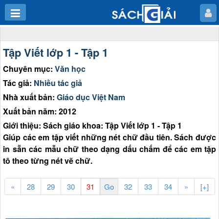
Tập Viết lớp 1 - Tập 1
Chuyên mục:
Văn học
Tác giả:
Nhiều tác giả
Nhà xuất bản:
Giáo dục Việt Nam
Xuất bản năm: 2012
Giới thiệu: Sách giáo khoa: Tập Viết lớp 1 - Tập 1
Giúp các em tập viết những nét chữ đầu tiên. Sách được
in sẵn các mẫu chữ theo dạng dấu chấm để các em tập
tô theo từng nét vẽ chữ.
«
28
29
30
32
33
34
»
[+]