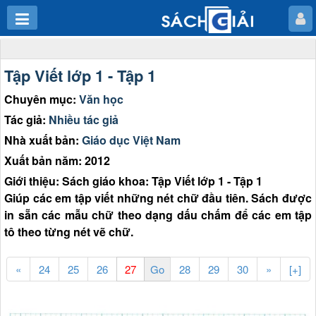
Tập Viết lớp 1 - Tập 1
Chuyên mục:
Văn học
Tác giả:
Nhiều tác giả
Nhà xuất bản:
Giáo dục Việt Nam
Xuất bản năm: 2012
Giới thiệu: Sách giáo khoa: Tập Viết lớp 1 - Tập 1
Giúp các em tập viết những nét chữ đầu tiên. Sách được
in sẵn các mẫu chữ theo dạng dấu chấm để các em tập
tô theo từng nét vẽ chữ.
«
24
25
26
28
29
30
»
[+]