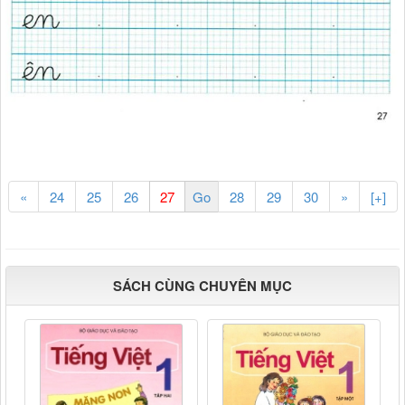
«
24
25
26
28
29
30
»
[+]
SÁCH CÙNG CHUYÊN MỤC