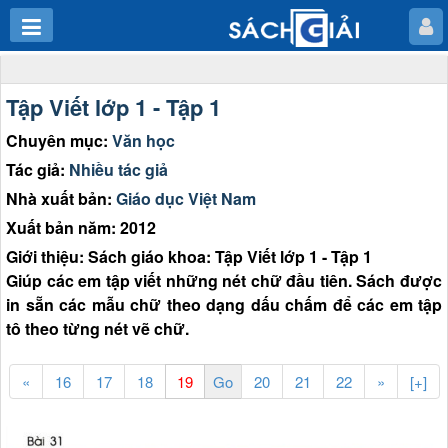
Tập Viết lớp 1 - Tập 1
Chuyên mục:
Văn học
Tác giả:
Nhiều tác giả
Nhà xuất bản:
Giáo dục Việt Nam
Xuất bản năm: 2012
Giới thiệu: Sách giáo khoa: Tập Viết lớp 1 - Tập 1
Giúp các em tập viết những nét chữ đầu tiên. Sách được
in sẵn các mẫu chữ theo dạng dấu chấm để các em tập
tô theo từng nét vẽ chữ.
«
16
17
18
20
21
22
»
[+]