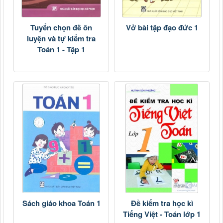
Tuyển chọn đề ôn
Vở bài tập đạo đức 1
luyện và tự kiểm tra
Toán 1 - Tập 1
Sách giáo khoa Toán 1
Đề kiểm tra học kì
Tiếng Việt - Toán lớp 1