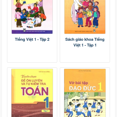
Tiếng Việt 1 - Tập 2
Sách giáo khoa Tiếng
Việt 1 - Tập 1