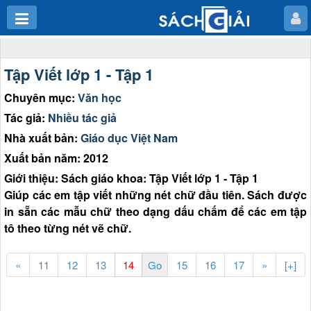
Tập Viết lớp 1 - Tập 1
Chuyên mục:
Văn học
Tác giả:
Nhiều tác giả
Nhà xuất bản:
Giáo dục Việt Nam
Xuất bản năm: 2012
Giới thiệu: Sách giáo khoa: Tập Viết lớp 1 - Tập 1
Giúp các em tập viết những nét chữ đầu tiên. Sách được
in sẵn các mẫu chữ theo dạng dấu chấm để các em tập
tô theo từng nét vẽ chữ.
«
11
12
13
15
16
17
»
[+]