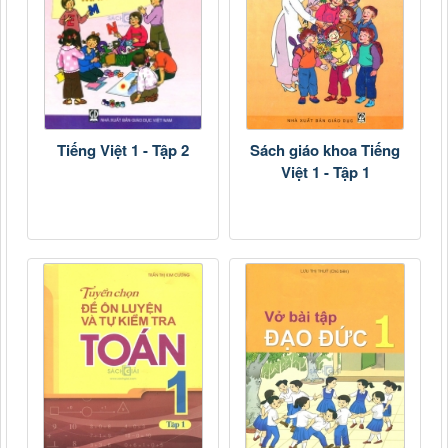
Tiếng Việt 1 - Tập 2
Sách giáo khoa Tiếng
Việt 1 - Tập 1