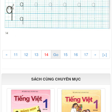
«
11
12
13
15
16
17
»
[+]
SÁCH CÙNG CHUYÊN MỤC