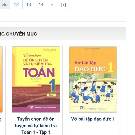
12
13
14
»
[+]
NG CHUYÊN MỤC
g
Tuyển chọn đề ôn
Vở bài tập đạo đức 1
luyện và tự kiểm tra
Toán 1 - Tập 1