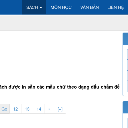
SÁCH
MÔN HỌC
VĂN BẢN
LIÊN HỆ
 Sách được in sẵn các mẫu chữ theo dạng dấu chấm để
12
13
14
»
[+]