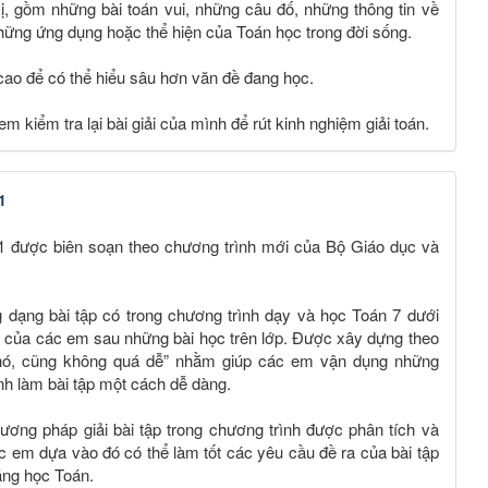
, gồm những bài toán vui, những câu đố, những thông tin về
hững ứng dụng hoặc thể hiện của Toán học trong đời sống.
ao để có thể hiểu sâu hơn văn đề đang học.
 kiểm tra lại bài giải của mình để rút kinh nghiệm giải toán.
1
p 1 được biên soạn theo chương trình mới của Bộ Giáo dục và
 dạng bài tập có trong chương trình dạy và học Toán 7 dưới
c của các em sau những bài học trên lớp. Được xây dựng theo
ó, cũng không quá dễ” nhằm giúp các em vận dụng những
nh làm bài tập một cách dễ dàng.
ng pháp giải bài tập trong chương trình được phân tích và
ác em dựa vào đó có thể làm tốt các yêu cầu đề ra của bài tập
năng học Toán.