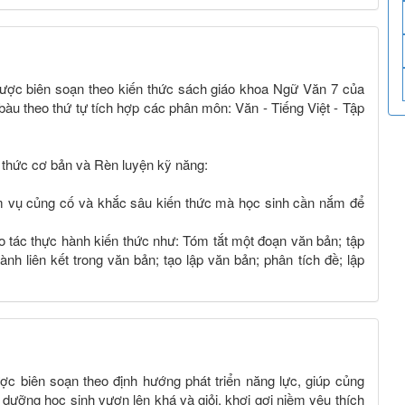
được biên soạn theo kiến thức sách giáo khoa Ngữ Văn 7 của
 bàu theo thứ tự tích hợp các phân môn: Văn - Tiếng Việt - Tập
 thức cơ bản và Rèn luyện kỹ năng:
ệm vụ củng cố và khắc sâu kiến thức mà học sinh cần nắm để
o tác thực hành kiến thức như: Tóm tắt một đoạn văn bản; tập
nh liên kết trong văn bản; tạo lập văn bản; phân tích đề; lập
ợc biên soạn theo định hướng phát triển năng lực, giúp củng
 dưỡng học sinh vươn lên khá và giỏi, khơi gợi niềm yêu thích