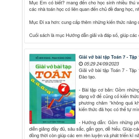
Mục Em có biết? mang đến cho học sinh nhiều thú vị
các nhà toán học có liên quan đến chủ đề đang học, n
Mục Đi xa hơn: cung cấp thêm những kiến thức nâng c
Cuối sách là mục Hướng dẫn giải và đáp số, giúp các em
Giải vở bài tập Toán 7 - Tập 
05:29 24/09/2023
Giải vở bài tập Toán 7 - Tậ
Đào tạo.
- Bài tập cơ bản: Gồm những
dạng vở để củng cố kiến thứ
phương châm “không quá kh
kiến thức đã học có thể tự mì
- Hướng dẫn: Gồm những phươ
diễn giảng đầy đủ, sâu sắc, gắn gọn, dễ hiểu. Giúp c
đồng thời còn giúp các em rèn luyện và phát triển kĩ 