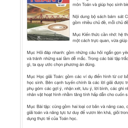
môn Toán và giúp học sinh bi
Nội dung bộ sách bám sát C
gồm nhiều chủ đề, mỗi chủ đ
Mục Kiến thức cần nhớ: hệ th
một cách trực quan, vừa giúp
Mục Hỏi đáp nhanh: gồm những câu hỏi ngắn gọn yêu 
và tránh những sai lầm dễ mắc. Trong các bài tập trắ
gì, ta quy ước chọn phương án đúng.
Mục Học giải Toán: gồm các ví dụ điển hình từ cơ b
học sinh. Bên cạnh tuyến chính là các lời giải được
phụ góm các gợi ý, nhận xét, lưu ý, lời bình, các ghi
nhân vật hoạt hình nhằm tăng tính hấp dẫn cho cuốn s
Mục Bài tập: cũng gồm hai loại cơ bản và nâng cao, 
giải toán và năng tực tư duy để vươn lên khá, giỏi t
dụng thực tế của Toán học.