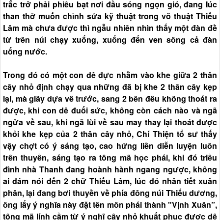
trắc trở phải phiêu bạt nơi đầu sóng ngọn gió, đang Iúc
than thở muốn chỉnh sửa kỹ thuật trong võ thuật Thiếu
Lâm mà chưa được thì ngẫu nhiên nhìn thấy một đàn đề
từ trên núi chạy xuống, xuống đến ven sông cả đàn
uống nước.
Trong đó có một con dê đực nhằm vào khe giữa 2 thân
cây nhỏ định chạy qua những đã bị khe 2 thân cây kẹp
lại, mà giãy dựa về trước, sang 2 bên đều không thoát ra
được, khi con dê đuối sức, không còn cách nào và ngã
ngửa về sau, khi ngã lùi về sau may thay lại thoát được
khỏi khe kẹp của 2 thân cây nhỏ, Chí Thiện tổ sư thấy
vậy chợt có ý sáng tạo, cao hứng liền diễn luyện luôn
trên thuyền, sáng tạo ra tông mã học phái, khi đó triều
đình nhà Thanh đang hoành hành ngang ngược, không
ai dám nói đến 2 chữ Thiếu Lâm, lúc đó nhân tiết xuân
phân, lại đang bơi thuyền về phía đông núi Thiếu dương,
ông lấy ý nghĩa này đặt tên môn phái thành "Vịnh Xuân”,
tông mã lính cầm từ ý nghĩ cây nhỏ khuất phục được dê