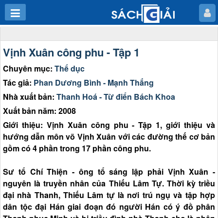
Vịnh Xuân công phu - Tập 1
Chuyên mục:
Thể dục
Tác giả:
Phan Dương Bình - Mạnh Thắng
Nhà xuất bản:
Thanh Hoá - Từ điển Bách Khoa
Xuất bản năm: 2008
Giới thiệu: Vịnh Xuân công phu - Tập 1, giới thiệu và
hướng dẫn môn võ Vịnh Xuân với các đường thế cơ bản
gồm có 4 phần trong 17 phần công phu.
Sư tổ Chí Thiện - ông tổ sáng lập phải Vịnh Xuân -
nguyên là truyền nhân của Thiếu Lâm Tự. Thời kỳ triều
đại nhà Thanh, Thiếu Lâm tự là nơi trú ngụ và tập hợp
dân tộc đại Hán giai đoạn đó người Hán có ý đồ phân