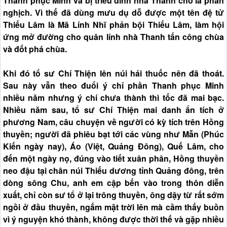
Thanh phục Minh và bị triều đình nhà Thanh cho là phân
nghịch. Vì thế đã dùng mưu dụ dỗ được một tên đệ tử
Thiếu Lâm là Mã Lính Nhĩ phản bội Thiếu Lâm, làm hội
ứng mở đường cho quân lính nhà Thanh tấn công chùa
và đốt phá chùa.
Khi đó tổ sư Chí Thiện lên núi hái thuốc nên đã thoát.
Sau này vẫn theo đuổi ý chỉ phần Thanh phục Minh
nhiều năm nhưng ý chí chưa thành thì tốc đã mai bạc.
Nhiều năm sau, tổ sư Chí Thiện mai danh ẩn tích ở
phương Nam, câu chuyện về người có kỳ tích trên Hồng
thuyền; người đã phiêu bạt tới các vùng như Mẫn (Phúc
Kiến ngày nay), Áo (Việt, Quảng Đông), Quế Lâm, cho
đến một ngày nọ, đúng vào tiết xuân phân, Hồng thuyền
neo đậu tại chân núi Thiếu dương tỉnh Quảng đông, trên
dòng sông Chu, anh em cập bến vào trong thôn diễn
xuất, chỉ còn sư tổ ở lại trông thuyền, ông dậy từ rất sớm
ngồi ở đầu thuyền, ngắm mặt trời lên mà cầm thấy buồn
vì ý nguyện khó thành, không được thời thế và gặp nhiều