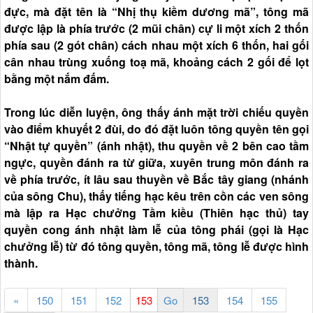
đực, mà đặt tên là “Nhị thụ kiềm dương mã”, tông mã
được lập là phía trước (2 mũi chân) cự li một xích 2 thốn
phía sau (2 gót chân) cách nhau một xích 6 thốn, hai gối
cân nhau trùng xuống toạ mã, khoảng cách 2 gối để lọt
bằng một nắm đấm.
Trong Iúc diễn luyện, ông thấy ánh mặt trời chiếu quyền
vào điểm khuyết 2 đùi, do đó đặt luôn tông quyền tên gọi
“Nhật tự quyền” (ánh nhật), thu quyền về 2 bên cao tầm
ngực, quyền đánh ra từ giữa, xuyên trung môn đánh ra
về phía trước, ít lâu sau thuyền về Bắc tây giang (nhánh
của sông Chu), thấy tiếng hạc kêu trên cồn các ven sông
mà lập ra Hạc chưởng Tầm kiều (Thiên hạc thủ) tay
quyền cong ánh nhật làm lễ của tông phái (gọi là Hạc
chưởng lễ) từ đó tông quyền, tông mã, tông lễ được hình
thành.
«
150
151
152
153
154
155