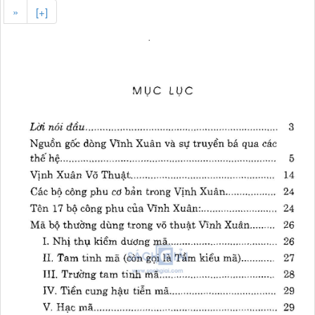
»
[+]