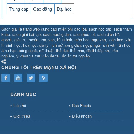
Trung cấp
Cao đẳng
Đại học
SHBET
⇔
78win
⇔
789BET
⇔
Sách giải là trang web cung cấp miễn phí các loại sách học tập, sách tham
https://789betcom0.com/
⇔
https://hi88.baby/
⇔
https://fun88.social/
⇔
khảo, sách giải bài tập, sách hướng dẫn, sách học tốt, sách điện tử,
ebook, giải trí, truyện, thơ, văn, hình ảnh, môn học, ngữ văn, toán học, vật
cái OPEN88
⇔
CM88
⇔
u888
⇔
nổ
lí, sinh học, hoá học, địa lý, lịch sử, công dân, ngoại ngữ, anh văn, tin học,
hũ
⇔
https://gameb52a.club/
⇔
https://taixiuonl.com/
⇔
https://new8
âm nhạc, công nghệ, mĩ thuật, thể dục thể thao, đề thi đáp án, trắc
bài
⇔
bóng đá trực tiếp
⇔
fly88
nghiệm, y khoa và thư viện đề tài, đồ án tốt nghiệp...
select
⇔
https://xocdiaonline.ae
⇔
https://cm88.dad/
⇔
789bet
⇔
ht
hũ
⇔
F168
⇔
https://f168.tech/
⇔
cm88
⇔
https://hitclub88.studio/
CHÚNG TÔI TRÊN MẠNG XÃ HỘI
bet.com/
⇔
https://shbetz.net/
⇔
789WIN
⇔
BJ88
⇔
12bet
⇔
https
nha
cai
⇔
U888
⇔
https://b52club.pizza
⇔
https://frasimondo.com
⇔
ht
https://hitclubvn.ch/
⇔
91 club
⇔
55 club
⇔
8xbet
⇔
Tài xỉu
DANH MỤC
online
⇔
98win
⇔
https://hitclub.horse/
⇔
https://b52.clothing/
⇔
htt
nhà cái
⇔
hitclub
⇔
tài xỉu
⇔
iWin
⇔
Trang cá độ bóng đá
⇔
Kèo
Liên hệ
Rss Feeds
nhà
cái
⇔
https://xx88.vin/
⇔
bong88
⇔
nohu90
⇔
MM88
⇔
https://tt88
Giới thiệu
Điều khoản
hũ
⇔
Tai
Xiu
⇔
https://fly88.deal/
⇔
https://99okvip.digital/
⇔
https://98win21.l