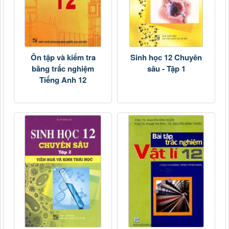
Ôn tập và kiểm tra
Sinh học 12 Chuyên
bằng trắc nghiệm
sâu - Tập 1
Tiếng Anh 12