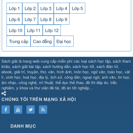
Lớp 1
Lớp 2
Lớp 3
Lớp 4
Lớp 5
Lớp 6
Lớp 7
Lớp 8
Lớp 9
Lớp 10
Lớp 11
Lớp 12
Trung cấp
Cao đẳng
Đại học
SHBET
⇔
789BET
⇔
Sách giải là trang web cung cấp miễn phí các loại sách học tập, sách tham
https://789betcom0.com/
⇔
https://hi88.baby/
⇔
https://fun88.social/
⇔
khảo, sách giải bài tập, sách hướng dẫn, sách học tốt, sách điện tử,
ebook, giải trí, truyện, thơ, văn, hình ảnh, môn học, ngữ văn, toán học, vật
cái OPEN88
⇔
CM88
⇔
u888
⇔
nổ
lí, sinh học, hoá học, địa lý, lịch sử, công dân, ngoại ngữ, anh văn, tin học,
hũ
⇔
https://gameb52a.club/
⇔
https://new88.biz/
⇔
https://new88.
âm nhạc, công nghệ, mĩ thuật, thể dục thể thao, đề thi đáp án, trắc
bài
⇔
bóng đá trực tiếp
⇔
fly88
nghiệm, y khoa và thư viện đề tài, đồ án tốt nghiệp...
select
⇔
https://xocdiaonline.ae
⇔
https://cm88.dad/
⇔
789bet
⇔
ht
hũ
⇔
F168
⇔
https://f168.tech/
⇔
cm88
⇔
https://hitclub88.studio/
CHÚNG TÔI TRÊN MẠNG XÃ HỘI
bet.com/
⇔
https://shbetz.net/
⇔
789WIN
⇔
BJ88
⇔
12bet
⇔
https
nha
cai
⇔
U888
⇔
https://b52club.pizza
⇔
https://frasimondo.com
⇔
ht
https://hitclubvn.ch/
⇔
91 club
⇔
55 club
⇔
8xbet
⇔
Tài xỉu
DANH MỤC
online
⇔
98win
⇔
https://hitclub.horse/
⇔
https://b52.clothing/
⇔
htt