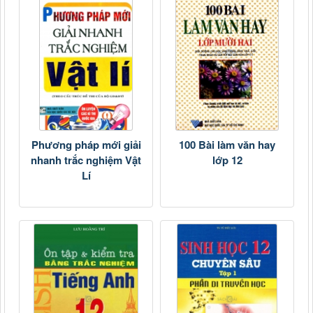
Phương pháp mới giải
100 Bài làm văn hay
nhanh trắc nghiệm Vật
lớp 12
Lí