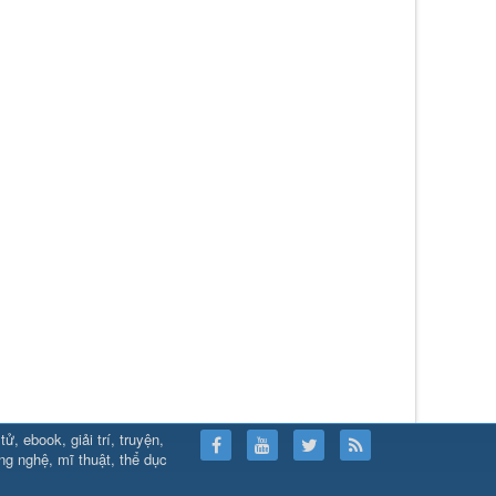
, ebook, giải trí, truyện,
ps://789club24.com/
⇔
https://bomwin.tech/
⇔
https://789club24.com/
ông nghệ, mĩ thuật, thể dục