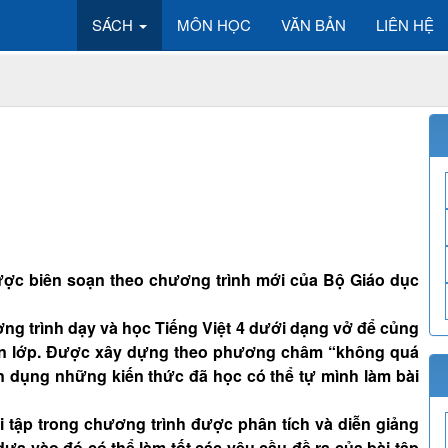
SÁCH
MÔN HỌC
VĂN BẢN
LIÊN HỆ
1 được biên soạn theo chương trình mới của Bộ Giáo dục
ơng trình dạy và học Tiếng Việt 4 dưới dạng vở để củng
rên lớp. Được xây dựng theo phương châm “không quá
 dụng những kiến thức đã học có thể tự mình làm bài
tập trong chương trình được phân tích và diễn giảng
dựa vào đó có thể làm tốt các yêu cầu đề ra của bài tập