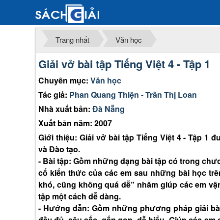
Trang nhất
Văn học
Giải vở bài tập Tiếng Việt 4 - Tập 1
Chuyên mục:
Văn học
Tác giả:
Phan Quang Thiện - Trần Thị Loan
Nhà xuất bản:
Đà Nẵng
Xuất bản năm: 2007
Giới thiệu: Giải vở bài tập Tiếng Việt 4 - Tập 
và Đào tạo.
- Bài tập: Gồm những dạng bài tập có trong chư
cố kiến thức của các em sau những bài học t
khó, cũng không quá dễ” nhằm giúp các em vận
tập một cách dễ dàng.
- Hướng dẫn: Gồm những phương pháp giải bài 
đầy đủ, sâu sắc, gắn gọn, dễ hiểu. Giúp các em 