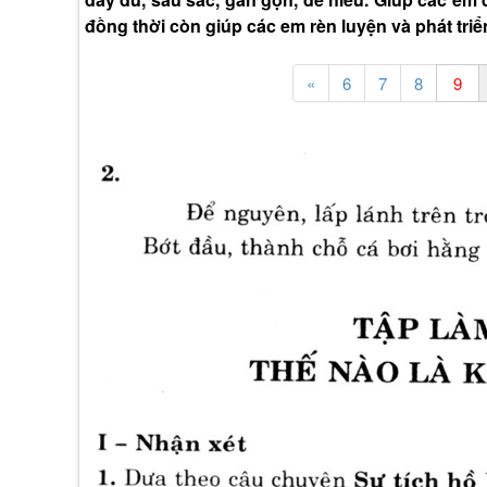
đồng thời còn giúp các em rèn luyện và phát triể
«
6
7
8