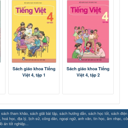
Sách giáo khoa Tiếng
Sách giáo khoa Tiếng
Việt 4, tập 1
Việt 4, tập 2
sách tham khảo, sách giải bài tập, sách hướng dẫn, sách học tốt, sách điện tử
88.social/
⇔ https://uk88.rocks
⇔
RR88
⇔
https://hello8880.net/
⇔
htt
, hoá học, địa lý, lịch sử, công dân, ngoại ngữ, anh văn, tin học, âm nhạc, c
ồ án tốt nghiệp...