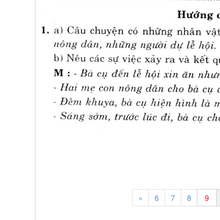
«
6
7
8