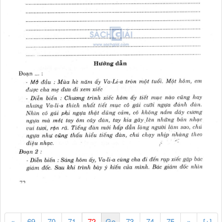
«
69
70
71
73
74
75
»
[+]