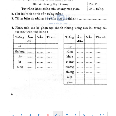
«
3
4
5
7
8
9
»
[+]