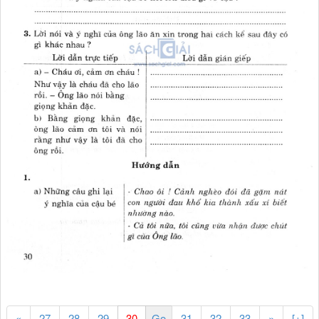
«
27
28
29
31
32
33
»
[+]