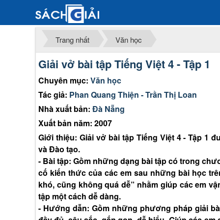
Trang nhất
Văn học
Giải vở bài tập Tiếng Việt 4 - Tập 1
Chuyên mục:
Văn học
Tác giả:
Phan Quang Thiện - Trần Thị Loan
Nhà xuất bản:
Đà Nẵng
Xuất bản năm: 2007
Giới thiệu: Giải vở bài tập Tiếng Việt 4 - Tập 
và Đào tạo.
- Bài tập: Gồm những dạng bài tập có trong chư
cố kiến thức của các em sau những bài học t
khó, cũng không quá dễ” nhằm giúp các em vận
tập một cách dễ dàng.
- Hướng dẫn: Gồm những phương pháp giải bài 
đầy đủ, sâu sắc, gắn gọn, dễ hiểu. Giúp các em 