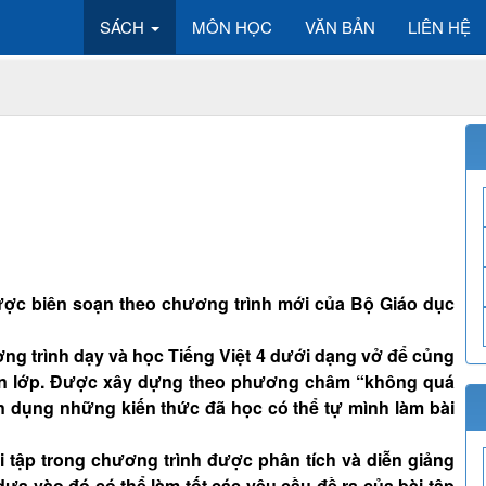
SÁCH
MÔN HỌC
VĂN BẢN
LIÊN HỆ
1 được biên soạn theo chương trình mới của Bộ Giáo dục
ơng trình dạy và học Tiếng Việt 4 dưới dạng vở để củng
rên lớp. Được xây dựng theo phương châm “không quá
 dụng những kiến thức đã học có thể tự mình làm bài
tập trong chương trình được phân tích và diễn giảng
dựa vào đó có thể làm tốt các yêu cầu đề ra của bài tập