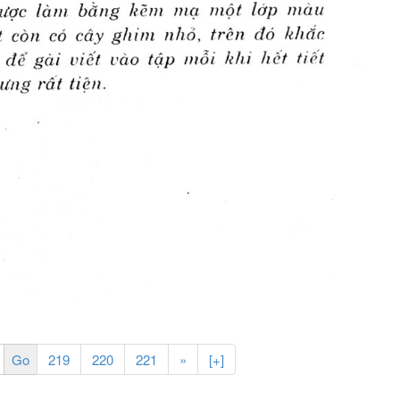
219
220
221
»
[+]