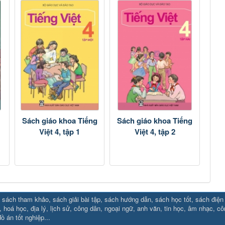
Sách giáo khoa Tiếng
Sách giáo khoa Tiếng
Việt 4, tập 1
Việt 4, tập 2
sách tham khảo, sách giải bài tập, sách hướng dẫn, sách học tốt, sách điện tử
88.social/
⇔ https://uk88.rocks
⇔
RR88
⇔
https://hello8880.net/
⇔
htt
, hoá học, địa lý, lịch sử, công dân, ngoại ngữ, anh văn, tin học, âm nhạc, c
ồ án tốt nghiệp...