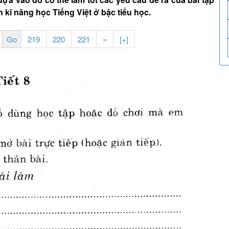
n kĩ năng học Tiếng Việt ở bậc tiểu học.
219
220
221
»
[+]