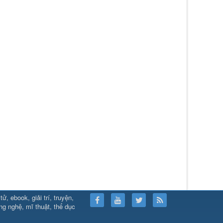
, ebook, giải trí, truyện,
ps://789club24.com/
⇔
https://bomwin.tech/
⇔
https://789club24.com/
ông nghệ, mĩ thuật, thể dục