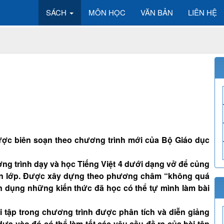
SÁCH
MÔN HỌC
VĂN BẢN
LIÊN HỆ
1 được biên soạn theo chương trình mới của Bộ Giáo dục
ơng trình dạy và học Tiếng Việt 4 dưới dạng vở để củng
rên lớp. Được xây dựng theo phương châm “không quá
 dụng những kiến thức đã học có thể tự mình làm bài
tập trong chương trình được phân tích và diễn giảng
dựa vào đó có thể làm tốt các yêu cầu đề ra của bài tập