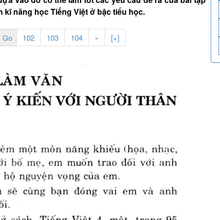
n kĩ năng học Tiếng Việt ở bậc tiểu học.
102
103
104
»
[+]