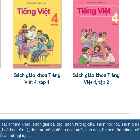
Sách giáo khoa Tiếng
Sách giáo khoa Tiếng
Việt 4, tập 1
Việt 4, tập 2
sách tham khảo, sách giải bài tập, sách hướng dẫn, sách học tốt, sách điện tử
88.social/
⇔ https://uk88.rocks
⇔
RR88
⇔
https://hello8880.net/
⇔
htt
, hoá học, địa lý, lịch sử, công dân, ngoại ngữ, anh văn, tin học, âm nhạc, c
ồ án tốt nghiệp...