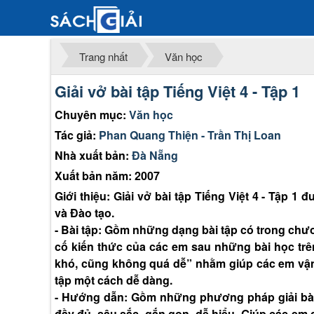
Trang nhất
Văn học
Giải vở bài tập Tiếng Việt 4 - Tập 1
Chuyên mục:
Văn học
Tác giả:
Phan Quang Thiện - Trần Thị Loan
Nhà xuất bản:
Đà Nẵng
Xuất bản năm: 2007
Giới thiệu: Giải vở bài tập Tiếng Việt 4 - Tập 
và Đào tạo.
- Bài tập: Gồm những dạng bài tập có trong chư
cố kiến thức của các em sau những bài học t
khó, cũng không quá dễ” nhằm giúp các em vận
tập một cách dễ dàng.
- Hướng dẫn: Gồm những phương pháp giải bài 
đầy đủ, sâu sắc, gắn gọn, dễ hiểu. Giúp các em 