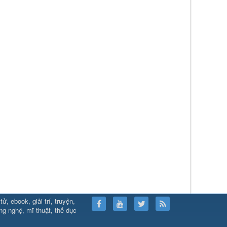
, ebook, giải trí, truyện,
ps://789club24.com/
⇔
https://bomwin.tech/
⇔
https://789club24.com/
ông nghệ, mĩ thuật, thể dục