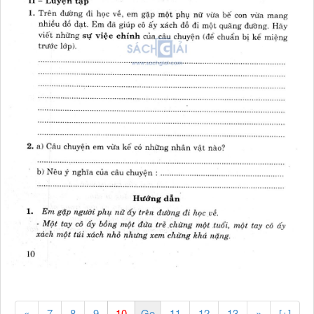
«
7
8
9
11
12
13
»
[+]