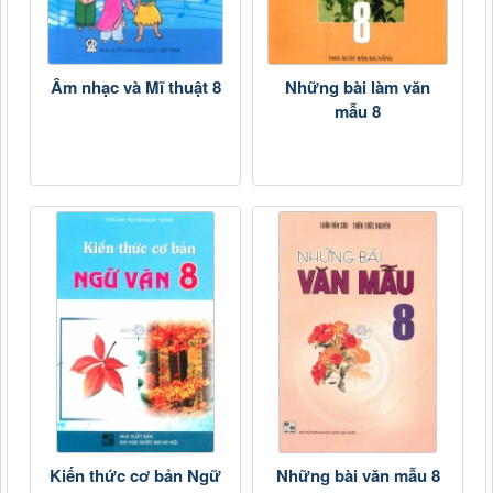
Âm nhạc và Mĩ thuật 8
Những bài làm văn
mẫu 8
Kiến thức cơ bản Ngữ
Những bài văn mẫu 8