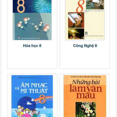
Hóa học 8
Công Nghệ 8