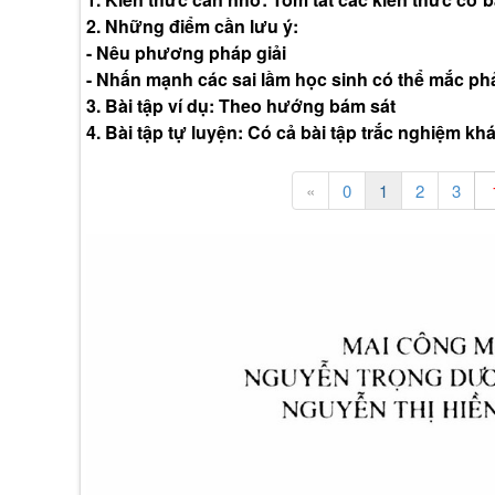
2. Những điểm cần lưu ý:
- Nêu phương pháp giải
- Nhấn mạnh các sai lầm học sinh có thể mắc ph
3. Bài tập ví dụ: Theo hướng bám sát
4. Bài tập tự luyện: Có cả bài tập trắc nghiệm kh
«
0
1
2
3