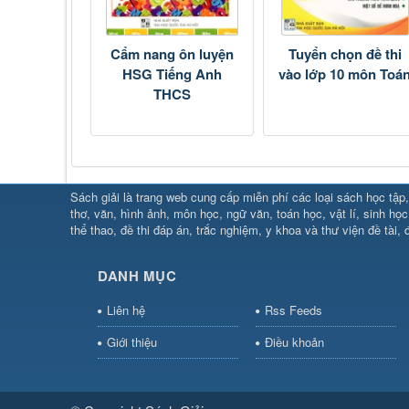
Cẩm nang ôn luyện
Tuyển chọn đề thi
HSG Tiếng Anh
vào lớp 10 môn Toá
THCS
SHBET
⇔
78win
⇔
789BET
⇔
Sách giải là trang web cung cấp miễn phí các loại sách học tập, 
https://789betcom0.com/
⇔
https://hi88.baby/
⇔
https://fun
thơ, văn, hình ảnh, môn học, ngữ văn, toán học, vật lí, sinh học
thể thao, đề thi đáp án, trắc nghiệm, y khoa và thư viện đề tài, đ
cái OPEN88
⇔
CM88
⇔
u888
⇔
nổ
hũ
⇔
https://gameb52a.club/
⇔
https://taixiuonl.com/
⇔
h
bài
⇔
bóng đá trực tiếp
⇔
fly88 select
⇔
https://xocdiaon
DANH MỤC
hũ
⇔
F168
⇔
https://f168.tech/
⇔
cm88
⇔
https://hitclu
bet.com/
⇔
https://shbetz.net/
⇔
789WIN
⇔
BJ88
⇔
12b
Liên hệ
Rss Feeds
nha
Giới thiệu
Điều khoản
cai
⇔
U888
⇔
https://b52club.pizza
⇔
https://frasimond
https://hitclubvn.ch/
⇔
91 club
⇔
55 club
⇔
8xbet
⇔
Tài 
online
⇔
98win
⇔
https://hitclub.horse/
⇔
https://b52.clot
nhà cái
⇔
hitclub
⇔
tài xỉu
⇔
iWin
⇔
Trang cá độ bóng đ