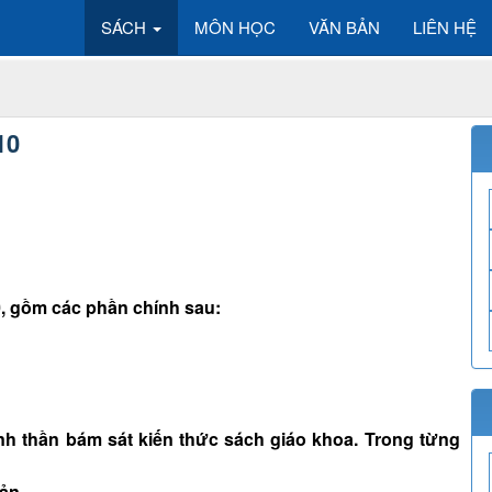
SÁCH
MÔN HỌC
VĂN BẢN
LIÊN HỆ
10
0, gồm các phần chính sau:
nh thần bám sát kiến thức sách giáo khoa. Trong từng
bản