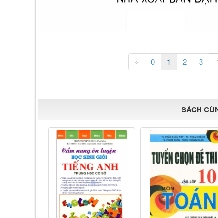
«
0
1
2
3
SÁCH CÙ