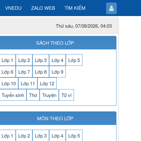
VNEDU
ZALO WEB
TÌM KIẾM
Thứ sáu, 07/08/2026, 04:03
SÁCH THEO LỚP
Lớp 1
Lớp 2
Lớp 3
Lớp 4
Lớp 5
Lớp 6
Lớp 7
Lớp 8
Lớp 9
Lớp 10
Lớp 11
Lớp 12
Tuyển sinh
Thơ
Truyện
Tử vi
MÔN THEO LỚP
Lớp 1
Lớp 2
Lớp 3
Lớp 4
Lớp 5