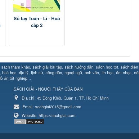
Sổ tay Toán - Lí - Hoá
n
cấp 2
sách tham khảo, sách giải bài tập, sách hướng dẫn, sách học tốt, sách điện tử
88.social/
⇔ https://uk88.rocks
⇔
RR88
⇔
https://hello8880.net/
⇔
htt
, hoá học, địa lý, lịch sử, công dân, ngoại ngữ, anh văn, tin học, âm nhạc, c
ồ án tốt nghiệp...
ttps://new88.biz/
⇔
https://new88.market/
⇔
xx88
⇔
https://cm88.bi
SÁCH GIẢI - NGƯỜI THẦY CỦA BẠN
line.ae
⇔
https://cm88.dad/
⇔
789bet
⇔
https://b52win.fun/
⇔
https:
b88.studio/
⇔
Địa chỉ:
MB66
43 Đồng Khởi, Quận 1, TP. Hồ Chí Minh
⇔
hq88
⇔
88clb
⇔
https://gamenohu.it.com
⇔
h
et
⇔
https://mb66ac.com/
⇔
888new
⇔
w188
⇔
ax88
⇔
hm88
⇔
w
Email:
sachgiai2015@gmail.com
Website:
https://sachgiai.com
o.com
⇔
https://sc88.info/
⇔
hitclub
⇔
mb66.black
⇔
https://vnloto.t
xỉu
hing/
⇔
https://rikvip.nagoya/
⇔
https://xocdiaonline.channel/
⇔
http
á
⇔
Kèo nhà