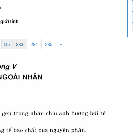
n
giới tính
283
284
285
»
[+]