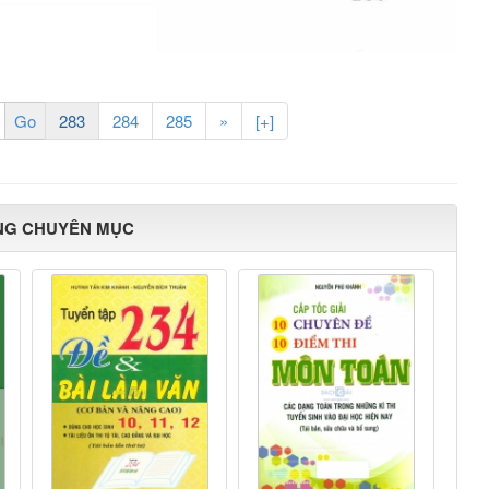
283
284
285
»
[+]
NG CHUYÊN MỤC