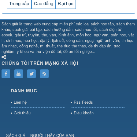
Trung cấp
Cao đẳng
Đại học
SHBET
⇔
78win
⇔
789BET
⇔
Sách giải là trang web cung cấp miễn phí các loại sách học tập, sách tham
https://789betcom0.com/
⇔
https://hi88.baby/
⇔
https://fun88.social/
⇔
khảo, sách giải bài tập, sách hướng dẫn, sách học tốt, sách điện tử,
ebook, giải trí, truyện, thơ, văn, hình ảnh, môn học, ngữ văn, toán học, vật
cái OPEN88
⇔
CM88
⇔
u888
⇔
nổ
lí, sinh học, hoá học, địa lý, lịch sử, công dân, ngoại ngữ, anh văn, tin học,
hũ
⇔
https://gameb52a.club/
⇔
https://taixiuonl.com/
⇔
https://new8
âm nhạc, công nghệ, mĩ thuật, thể dục thể thao, đề thi đáp án, trắc
bài
⇔
bóng đá trực tiếp
⇔
fly88
nghiệm, y khoa và thư viện đề tài, đồ án tốt nghiệp...
select
⇔
https://xocdiaonline.ae
⇔
https://cm88.dad/
⇔
789bet
⇔
ht
hũ
⇔
F168
⇔
https://f168.tech/
⇔
cm88
⇔
https://hitclub88.studio/
CHÚNG TÔI TRÊN MẠNG XÃ HỘI
bet.com/
⇔
https://shbetz.net/
⇔
789WIN
⇔
BJ88
⇔
12bet
⇔
https
nha
cai
⇔
U888
⇔
https://b52club.pizza
⇔
https://frasimondo.com
⇔
ht
https://hitclubvn.ch/
⇔
91 club
⇔
55 club
⇔
8xbet
⇔
Tài xỉu
DANH MỤC
online
⇔
98win
⇔
https://hitclub.horse/
⇔
https://b52.clothing/
⇔
htt
nhà cái
⇔
hitclub
⇔
tài xỉu
⇔
iWin
⇔
Trang cá độ bóng đá
⇔
Kèo
Liên hệ
Rss Feeds
nhà
cái
⇔
https://xx88.vin/
⇔
bong88
⇔
nohu90
⇔
MM88
⇔
https://tt88
Giới thiệu
Điều khoản
hũ
⇔
Tai
Xiu
⇔
https://fly88.deal/
⇔
https://99okvip.digital/
⇔
https://98win21.l
rồi
⇔
mv66
⇔
https://luongson161.tv/
⇔
https://sc88.locker/
⇔
88be
SÁCH GIẢI - NGƯỜI THẦY CỦA BẠN