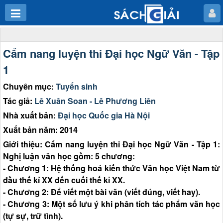
Cẩm nang luyện thi Đại học Ngữ Văn - Tập
1
Chuyên mục:
Tuyển sinh
Tác giả:
Lê Xuân Soan - Lê Phương Liên
Nhà xuất bản:
Đại học Quốc gia Hà Nội
Xuất bản năm: 2014
Giới thiệu: Cẩm nang luyện thi Đại học Ngữ Văn - Tập 1:
Nghị luận văn học gồm: 5 chương:
- Chương 1: Hệ thống hoá kiến thức Văn học Việt Nam từ
đầu thế kỉ XX đến cuối thế kỉ XX.
- Chương 2: Để viết một bài văn (viết đúng, viết hay).
- Chương 3: Một số lưu ý khi phân tích tác phẩm văn học
(tự sự, trữ tình).