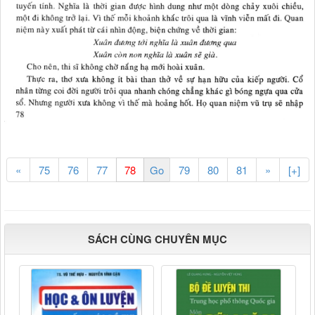
«
75
76
77
79
80
81
»
[+]
SÁCH CÙNG CHUYÊN MỤC