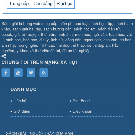
Trung cấp
Cao đẳng
Đại học
SHBET
⇔
789BET
⇔
Sách giải là trang web cung cấp miễn phí các loại sách học tập, sách tham
https://789betcom0.com/
⇔
https://hi88.baby/
⇔
https://fun88.social/
⇔
khảo, sách giải bài tập, sách hướng dẫn, sách học tốt, sách điện tử,
ebook, giải trí, truyện, thơ, văn, hình ảnh, môn học, ngữ văn, toán học, vật
cái OPEN88
⇔
CM88
⇔
u888
⇔
nổ
lí, sinh học, hoá học, địa lý, lịch sử, công dân, ngoại ngữ, anh văn, tin học,
hũ
⇔
https://gameb52a.club/
⇔
https://new88.biz/
⇔
https://new88.
âm nhạc, công nghệ, mĩ thuật, thể dục thể thao, đề thi đáp án, trắc
bài
⇔
bóng đá trực tiếp
⇔
fly88
nghiệm, y khoa và thư viện đề tài, đồ án tốt nghiệp...
select
⇔
https://xocdiaonline.ae
⇔
https://cm88.dad/
⇔
789bet
⇔
ht
hũ
⇔
F168
⇔
https://f168.tech/
⇔
cm88
⇔
https://hitclub88.studio/
CHÚNG TÔI TRÊN MẠNG XÃ HỘI
bet.com/
⇔
https://shbetz.net/
⇔
789WIN
⇔
BJ88
⇔
12bet
⇔
https
nha
cai
⇔
https://b52club.pizza
⇔
https://frasimondo.com
⇔
https://sc88
https://hitclubvn.ch/
⇔
91 club
⇔
55 club
⇔
8xbet
⇔
Tài xỉu
DANH MỤC
online
⇔
98win
⇔
https://hitclub.horse/
⇔
https://b52.clothing/
⇔
htt
nhà cái
⇔
hitclub
⇔
tài xỉu
⇔
iWin
⇔
Trang cá độ bóng đá
⇔
Kèo
Liên hệ
Rss Feeds
nhà
cái
⇔
https://xx88.vin/
⇔
bong88
⇔
nohu90
⇔
MM88
⇔
https://tt88
Giới thiệu
Điều khoản
hũ
⇔
https://fly88.deal/
⇔
https://sc88.locker/
⇔
https://keonhacai.d
⇔
BL555
⇔
KK55
⇔
BL555
⇔
sunwin đổi thưởng
⇔
https://qs88.ninja/
⇔
https://qs88.world/
⇔
https://rr88it.com/
SÁCH GIẢI - NGƯỜI THẦY CỦA BẠN