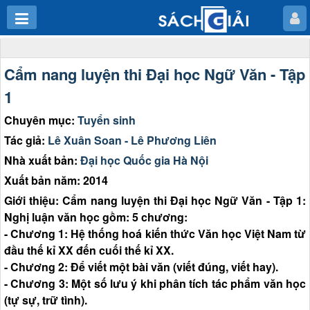
Cẩm nang luyện thi Đại học Ngữ Văn - Tập
1
Chuyên mục:
Tuyển sinh
Tác giả:
Lê Xuân Soan - Lê Phương Liên
Nhà xuất bản:
Đại học Quốc gia Hà Nội
Xuất bản năm: 2014
Giới thiệu: Cẩm nang luyện thi Đại học Ngữ Văn - Tập 1:
Nghị luận văn học gồm: 5 chương:
- Chương 1: Hệ thống hoá kiến thức Văn học Việt Nam từ
đầu thế kỉ XX đến cuối thế kỉ XX.
- Chương 2: Để viết một bài văn (viết đúng, viết hay).
- Chương 3: Một số lưu ý khi phân tích tác phẩm văn học
(tự sự, trữ tình).