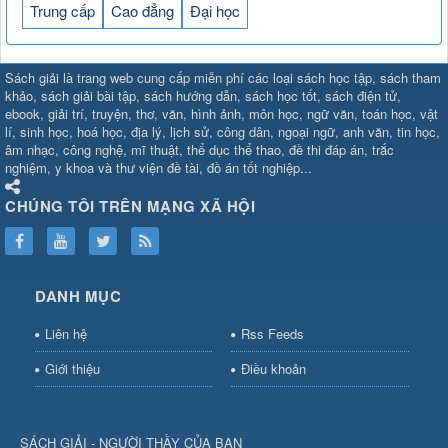
Trung cấp
Cao đẳng
Đại học
SHBET
⇔
78win
⇔
789BET
⇔
Sách giải là trang web cung cấp miễn phí các loại sách học tập, sách tham
https://789betcom0.com/
⇔
https://hi88.baby/
⇔
https://fun88.social/
⇔
khảo, sách giải bài tập, sách hướng dẫn, sách học tốt, sách điện tử,
ebook, giải trí, truyện, thơ, văn, hình ảnh, môn học, ngữ văn, toán học, vật
cái OPEN88
⇔
CM88
⇔
u888
⇔
nổ
lí, sinh học, hoá học, địa lý, lịch sử, công dân, ngoại ngữ, anh văn, tin học,
hũ
⇔
https://gameb52a.club/
⇔
https://taixiuonl.com/
⇔
https://new8
âm nhạc, công nghệ, mĩ thuật, thể dục thể thao, đề thi đáp án, trắc
bài
⇔
bóng đá trực tiếp
⇔
fly88
nghiệm, y khoa và thư viện đề tài, đồ án tốt nghiệp...
select
⇔
https://xocdiaonline.ae
⇔
https://cm88.dad/
⇔
789bet
⇔
ht
hũ
⇔
F168
⇔
https://f168.tech/
⇔
cm88
⇔
https://hitclub88.studio/
CHÚNG TÔI TRÊN MẠNG XÃ HỘI
bet.com/
⇔
https://shbetz.net/
⇔
789WIN
⇔
BJ88
⇔
12bet
⇔
https
nha
cai
⇔
U888
⇔
https://b52club.pizza
⇔
https://frasimondo.com
⇔
ht
https://hitclubvn.ch/
⇔
91 club
⇔
55 club
⇔
8xbet
⇔
Tài xỉu
DANH MỤC
online
⇔
98win
⇔
https://hitclub.horse/
⇔
https://b52.clothing/
⇔
htt
nhà cái
⇔
hitclub
⇔
tài xỉu
⇔
iWin
⇔
Trang cá độ bóng đá
⇔
Kèo
Liên hệ
Rss Feeds
nhà
cái
⇔
https://xx88.vin/
⇔
bong88
⇔
nohu90
⇔
MM88
⇔
https://tt88
Giới thiệu
Điều khoản
hũ
⇔
Tai
Xiu
⇔
https://fly88.deal/
⇔
https://99okvip.digital/
⇔
https://98win21.l
rồi
⇔
mv66
⇔
https://luongson161.tv/
⇔
https://sc88.locker/
⇔
88be
SÁCH GIẢI - NGƯỜI THẦY CỦA BẠN