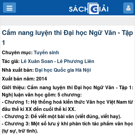
Cẩm nang luyện thi Đại học Ngữ Văn - Tập
1
Chuyên mục:
Tuyển sinh
Tác giả:
Lê Xuân Soan - Lê Phương Liên
Nhà xuất bản:
Đại học Quốc gia Hà Nội
Xuất bản năm: 2014
Giới thiệu: Cẩm nang luyện thi Đại học Ngữ Văn - Tập 1:
Nghị luận văn học gồm: 5 chương:
- Chương 1: Hệ thống hoá kiến thức Văn học Việt Nam từ
đầu thế kỉ XX đến cuối thế kỉ XX.
- Chương 2: Để viết một bài văn (viết đúng, viết hay).
- Chương 3: Một số lưu ý khi phân tích tác phẩm văn học
(tự sự, trữ tình).