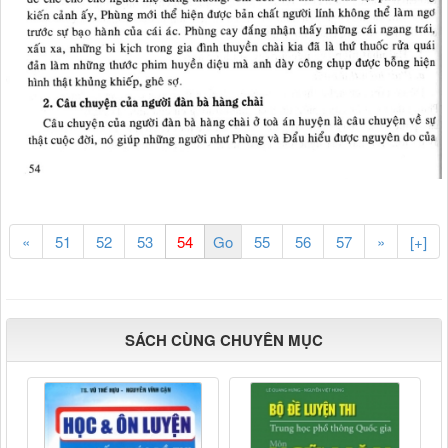
«
51
52
53
55
56
57
»
[+]
SÁCH CÙNG CHUYÊN MỤC