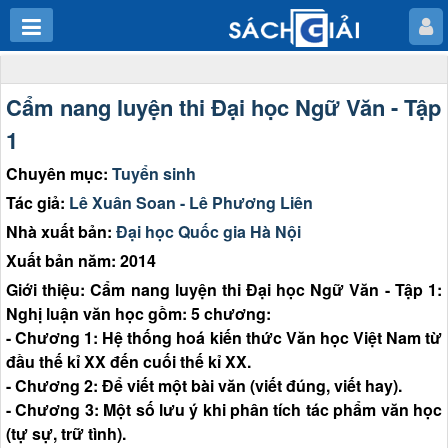
Cẩm nang luyện thi Đại học Ngữ Văn - Tập
1
Chuyên mục:
Tuyển sinh
Tác giả:
Lê Xuân Soan - Lê Phương Liên
Nhà xuất bản:
Đại học Quốc gia Hà Nội
Xuất bản năm: 2014
Giới thiệu: Cẩm nang luyện thi Đại học Ngữ Văn - Tập 1:
Nghị luận văn học gồm: 5 chương:
- Chương 1: Hệ thống hoá kiến thức Văn học Việt Nam từ
đầu thế kỉ XX đến cuối thế kỉ XX.
- Chương 2: Để viết một bài văn (viết đúng, viết hay).
- Chương 3: Một số lưu ý khi phân tích tác phẩm văn học
(tự sự, trữ tình).