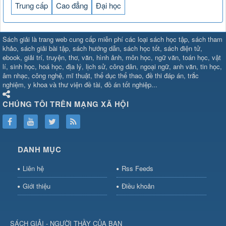
Trung cấp
Cao đẳng
Đại học
SHBET
⇔
789BET
⇔
Sách giải là trang web cung cấp miễn phí các loại sách học tập, sách tham
https://789betcom0.com/
⇔
https://hi88.baby/
⇔
https://fun88.social/
⇔
khảo, sách giải bài tập, sách hướng dẫn, sách học tốt, sách điện tử,
ebook, giải trí, truyện, thơ, văn, hình ảnh, môn học, ngữ văn, toán học, vật
cái OPEN88
⇔
CM88
⇔
u888
⇔
nổ
lí, sinh học, hoá học, địa lý, lịch sử, công dân, ngoại ngữ, anh văn, tin học,
hũ
⇔
https://gameb52a.club/
⇔
https://new88.biz/
⇔
https://new88.
âm nhạc, công nghệ, mĩ thuật, thể dục thể thao, đề thi đáp án, trắc
bài
⇔
bóng đá trực tiếp
⇔
fly88
nghiệm, y khoa và thư viện đề tài, đồ án tốt nghiệp...
select
⇔
https://xocdiaonline.ae
⇔
https://cm88.dad/
⇔
789bet
⇔
ht
hũ
⇔
F168
⇔
https://f168.tech/
⇔
cm88
⇔
https://hitclub88.studio/
CHÚNG TÔI TRÊN MẠNG XÃ HỘI
bet.com/
⇔
https://shbetz.net/
⇔
789WIN
⇔
BJ88
⇔
12bet
⇔
https
nha
cai
⇔
U888
⇔
https://b52club.pizza
⇔
https://frasimondo.com
⇔
ht
https://hitclubvn.ch/
⇔
91 club
⇔
55 club
⇔
8xbet
⇔
Tài xỉu
DANH MỤC
online
⇔
98win
⇔
https://hitclub.horse/
⇔
https://b52.clothing/
⇔
htt
nhà cái
⇔
hitclub
⇔
tài xỉu
⇔
iWin
⇔
Trang cá độ bóng đá
⇔
Kèo
Liên hệ
Rss Feeds
nhà
cái
⇔
https://xx88.vin/
⇔
bong88
⇔
nohu90
⇔
MM88
⇔
https://tt88
Giới thiệu
Điều khoản
hũ
⇔
https://fly88.deal/
⇔
https://sc88.locker/
⇔
https://keonhacai.d
⇔
BL555
⇔
KK55
⇔
BL555
⇔
sunwin đổi thưởng
⇔
https://qs88.ninja/
⇔
https://qs88.world/
⇔
https://rr88it.com/
SÁCH GIẢI - NGƯỜI THẦY CỦA BẠN