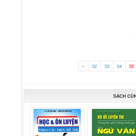
«
32
33
34
SÁCH CÙ