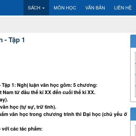
SÁCH
MÔN HỌC
VĂN BẢN
LIÊN HỆ
 - Tập 1
- Tập 1: Nghị luận văn học gồm: 5 chương:
 Nam từ đầu thế kỉ XX đến cuối thế kỉ XX.
ay).
ăn học (tự sự, trữ tình).
ẩm văn học trong chương trình thi Đại học (chủ yếu ở
o với các tác phẩm: