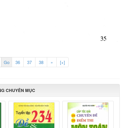
36
37
38
»
[+]
NG CHUYÊN MỤC