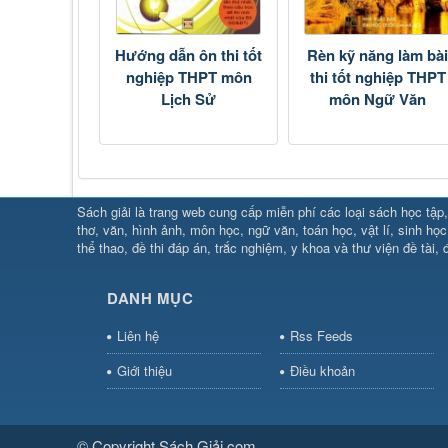
Hướng dẫn ôn thi tốt
Rèn kỹ năng làm bà
nghiệp THPT môn
thi tốt nghiệp THPT
Lịch Sử
môn Ngữ Văn
SHBET
⇔
789BET
⇔
Sách giải là trang web cung cấp miễn phí các loại sách học tập, 
https://789betcom0.com/
⇔
https://hi88.baby/
⇔
https://fun
thơ, văn, hình ảnh, môn học, ngữ văn, toán học, vật lí, sinh học
thể thao, đề thi đáp án, trắc nghiệm, y khoa và thư viện đề tài, đ
cái OPEN88
⇔
CM88
⇔
u888
⇔
nổ
hũ
⇔
https://gameb52a.club/
⇔
https://new88.biz/
⇔
http
bài
⇔
bóng đá trực tiếp
⇔
fly88 select
⇔
https://xocdiaon
DANH MỤC
hũ
⇔
F168
⇔
https://f168.tech/
⇔
cm88
⇔
https://hitclu
bet.com/
⇔
https://shbetz.net/
⇔
789WIN
⇔
BJ88
⇔
12b
Liên hệ
Rss Feeds
nha
Giới thiệu
Điều khoản
cai
⇔
U888
⇔
https://b52club.pizza
⇔
https://frasimond
https://hitclubvn.ch/
⇔
91 club
⇔
55 club
⇔
8xbet
⇔
Tài 
online
⇔
98win
⇔
https://hitclub.horse/
⇔
https://b52.clot
nhà cái
⇔
hitclub
⇔
tài xỉu
⇔
iWin
⇔
Trang cá độ bóng đ
© Copyright Sách Giải.com