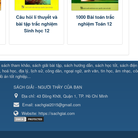
i
Câu hỏi lí thuyết và
1000 Bài toán trắc
bài tập trắc nghiệm
nghiệm Toán 12
Sinh học 12
sách tham khảo, sách giải bài tập, sách hướng dẫn, sách học tốt, sách điện tử
88.social/
⇔ https://uk88.rocks
⇔
RR88
⇔
https://hello8880.net/
⇔
htt
, hoá học, địa lý, lịch sử, công dân, ngoại ngữ, anh văn, tin học, âm nhạc, c
ồ án tốt nghiệp...
s://new88.market/
⇔
xx88
⇔
https://cm88.bio/
⇔
kjc
⇔
https://new8
SÁCH GIẢI - NGƯỜI THẦY CỦA BẠN
line.ae
⇔
https://cm88.dad/
⇔
789bet
⇔
https://b52win.fun/
⇔
https:
b88.studio/
⇔
Địa chỉ:
MB66
43 Đồng Khởi, Quận 1, TP. Hồ Chí Minh
⇔
hq88
⇔
88clb
⇔
https://gamenohu.it.com
⇔
h
et
⇔
https://mb66ac.com/
⇔
888new
⇔
w188
⇔
ax88
⇔
hm88
⇔
w
Email:
sachgiai2015@gmail.com
Website:
https://sachgiai.com
o.com
⇔
https://sc88.info/
⇔
hitclub
⇔
mb66.black
⇔
https://vnloto.t
xỉu
hing/
⇔
https://rikvip.nagoya/
⇔
https://xocdiaonline.channel/
⇔
http
á
⇔
Kèo nhà