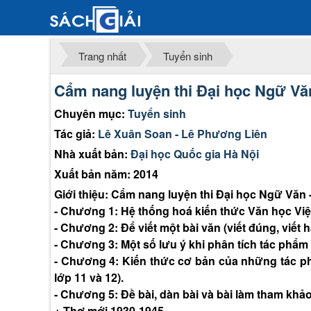
Trang nhất
Tuyển sinh
Cẩm nang luyện thi Đại học Ngữ Văn
Chuyên mục:
Tuyển sinh
Tác giả:
Lê Xuân Soan - Lê Phương Liên
Nhà xuất bản:
Đại học Quốc gia Hà Nội
Xuất bản năm: 2014
Giới thiệu: Cẩm nang luyện thi Đại học Ngữ Văn 
- Chương 1: Hệ thống hoá kiến thức Văn học Việt
- Chương 2: Để viết một bài văn (viết đúng, viết h
- Chương 3: Một số lưu ý khi phân tích tác phẩm v
- Chương 4: Kiến thức cơ bản của những tác ph
lớp 11 và 12).
- Chương 5: Đề bài, dàn bài và bài làm tham khả
+ Thơ mới 1930-1945