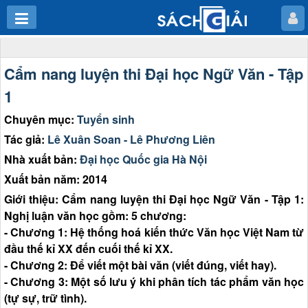
Cẩm nang luyện thi Đại học Ngữ Văn - Tập
1
Chuyên mục:
Tuyển sinh
Tác giả:
Lê Xuân Soan - Lê Phương Liên
Nhà xuất bản:
Đại học Quốc gia Hà Nội
Xuất bản năm: 2014
Giới thiệu: Cẩm nang luyện thi Đại học Ngữ Văn - Tập 1:
Nghị luận văn học gồm: 5 chương:
- Chương 1: Hệ thống hoá kiến thức Văn học Việt Nam từ
đầu thế kỉ XX đến cuối thế kỉ XX.
- Chương 2: Để viết một bài văn (viết đúng, viết hay).
- Chương 3: Một số lưu ý khi phân tích tác phẩm văn học
(tự sự, trữ tình).