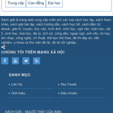
Trung cấp
Cao đẳng
Đại học
SHBET
⇔
78win
⇔
789BET
⇔
Sách giải là trang web cung cấp miễn phí các loại sách học tập, sách tham
https://789betcom0.com/
⇔
https://hi88.baby/
⇔
https://fun88.social/
⇔
khảo, sách giải bài tập, sách hướng dẫn, sách học tốt, sách điện tử,
ebook, giải trí, truyện, thơ, văn, hình ảnh, môn học, ngữ văn, toán học, vật
cái OPEN88
⇔
CM88
⇔
u888
⇔
nổ
lí, sinh học, hoá học, địa lý, lịch sử, công dân, ngoại ngữ, anh văn, tin học,
hũ
⇔
https://gameb52a.club/
⇔
https://taixiuonl.com/
⇔
https://new8
âm nhạc, công nghệ, mĩ thuật, thể dục thể thao, đề thi đáp án, trắc
bài
⇔
bóng đá trực tiếp
⇔
fly88
nghiệm, y khoa và thư viện đề tài, đồ án tốt nghiệp...
select
⇔
https://xocdiaonline.ae
⇔
https://cm88.dad/
⇔
789bet
⇔
ht
hũ
⇔
F168
⇔
https://f168.tech/
⇔
cm88
⇔
https://hitclub88.studio/
CHÚNG TÔI TRÊN MẠNG XÃ HỘI
bet.com/
⇔
https://shbetz.net/
⇔
789WIN
⇔
BJ88
⇔
12bet
⇔
https
nha
cai
⇔
U888
⇔
https://b52club.pizza
⇔
https://frasimondo.com
⇔
ht
https://hitclubvn.ch/
⇔
91 club
⇔
55 club
⇔
8xbet
⇔
Tài xỉu
DANH MỤC
online
⇔
98win
⇔
https://hitclub.horse/
⇔
https://b52.clothing/
⇔
htt
nhà cái
⇔
hitclub
⇔
tài xỉu
⇔
iWin
⇔
Trang cá độ bóng đá
⇔
Kèo
Liên hệ
Rss Feeds
nhà
cái
⇔
https://xx88.vin/
⇔
bong88
⇔
nohu90
⇔
MM88
⇔
https://tt88
Giới thiệu
Điều khoản
hũ
⇔
Tai
Xiu
⇔
https://fly88.deal/
⇔
https://99okvip.digital/
⇔
https://98win21.l
rồi
⇔
mv66
⇔
https://luongson161.tv/
⇔
https://sc88.locker/
⇔
88be
SÁCH GIẢI - NGƯỜI THẦY CỦA BẠN