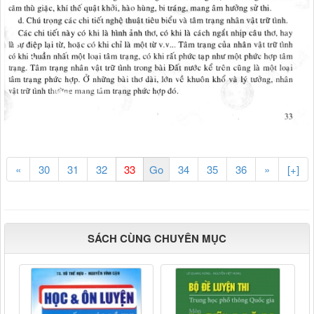
«
30
31
32
34
35
36
»
[+]
SÁCH CÙNG CHUYÊN MỤC