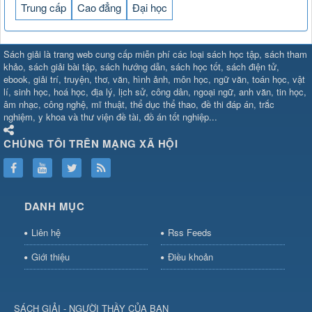
Trung cấp
Cao đẳng
Đại học
SHBET
⇔
78win
⇔
789BET
⇔
Sách giải là trang web cung cấp miễn phí các loại sách học tập, sách tham
https://789betcom0.com/
⇔
https://hi88.baby/
⇔
https://fun88.social/
⇔
khảo, sách giải bài tập, sách hướng dẫn, sách học tốt, sách điện tử,
ebook, giải trí, truyện, thơ, văn, hình ảnh, môn học, ngữ văn, toán học, vật
cái OPEN88
⇔
CM88
⇔
u888
⇔
nổ
lí, sinh học, hoá học, địa lý, lịch sử, công dân, ngoại ngữ, anh văn, tin học,
hũ
⇔
https://gameb52a.club/
⇔
https://taixiuonl.com/
⇔
https://new8
âm nhạc, công nghệ, mĩ thuật, thể dục thể thao, đề thi đáp án, trắc
bài
⇔
bóng đá trực tiếp
⇔
fly88
nghiệm, y khoa và thư viện đề tài, đồ án tốt nghiệp...
select
⇔
https://xocdiaonline.ae
⇔
https://cm88.dad/
⇔
789bet
⇔
ht
hũ
⇔
F168
⇔
https://f168.tech/
⇔
cm88
⇔
https://hitclub88.studio/
CHÚNG TÔI TRÊN MẠNG XÃ HỘI
bet.com/
⇔
https://shbetz.net/
⇔
789WIN
⇔
BJ88
⇔
12bet
⇔
https
nha
cai
⇔
U888
⇔
https://b52club.pizza
⇔
https://frasimondo.com
⇔
ht
https://hitclubvn.ch/
⇔
91 club
⇔
55 club
⇔
8xbet
⇔
Tài xỉu
DANH MỤC
online
⇔
98win
⇔
https://hitclub.horse/
⇔
https://b52.clothing/
⇔
htt
nhà cái
⇔
hitclub
⇔
tài xỉu
⇔
iWin
⇔
Trang cá độ bóng đá
⇔
Kèo
Liên hệ
Rss Feeds
nhà
cái
⇔
https://xx88.vin/
⇔
bong88
⇔
nohu90
⇔
MM88
⇔
https://tt88
Giới thiệu
Điều khoản
hũ
⇔
Tai
Xiu
⇔
https://fly88.deal/
⇔
https://99okvip.digital/
⇔
https://98win21.l
rồi
⇔
mv66
⇔
https://luongson161.tv/
⇔
https://sc88.locker/
⇔
88be
SÁCH GIẢI - NGƯỜI THẦY CỦA BẠN