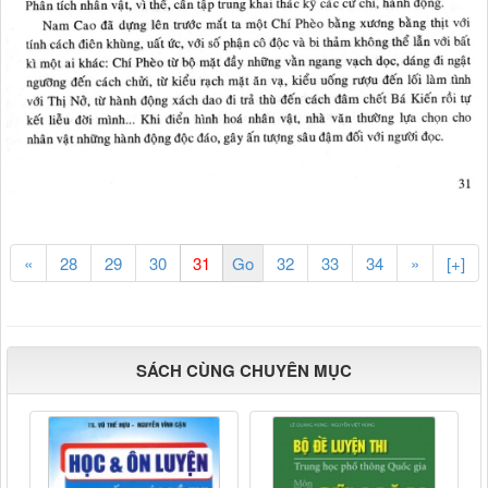
«
28
29
30
32
33
34
»
[+]
SÁCH CÙNG CHUYÊN MỤC