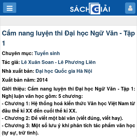
Cẩm nang luyện thi Đại học Ngữ Văn - Tập
1
Chuyên mục:
Tuyển sinh
Tác giả:
Lê Xuân Soan - Lê Phương Liên
Nhà xuất bản:
Đại học Quốc gia Hà Nội
Xuất bản năm: 2014
Giới thiệu: Cẩm nang luyện thi Đại học Ngữ Văn - Tập 1:
Nghị luận văn học gồm: 5 chương:
- Chương 1: Hệ thống hoá kiến thức Văn học Việt Nam từ
đầu thế kỉ XX đến cuối thế kỉ XX.
- Chương 2: Để viết một bài văn (viết đúng, viết hay).
- Chương 3: Một số lưu ý khi phân tích tác phẩm văn học
(tự sự, trữ tình).