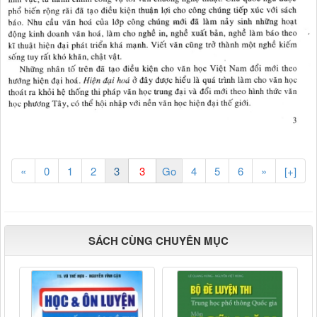
«
0
1
2
3
4
5
6
»
[+]
SÁCH CÙNG CHUYÊN MỤC