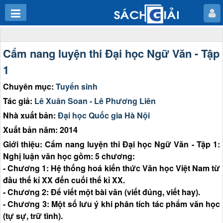
Cẩm nang luyện thi Đại học Ngữ Văn - Tập
1
Chuyên mục:
Tuyển sinh
Tác giả:
Lê Xuân Soan - Lê Phương Liên
Nhà xuất bản:
Đại học Quốc gia Hà Nội
Xuất bản năm: 2014
Giới thiệu: Cẩm nang luyện thi Đại học Ngữ Văn - Tập 1:
Nghị luận văn học gồm: 5 chương:
- Chương 1: Hệ thống hoá kiến thức Văn học Việt Nam từ
đầu thế kỉ XX đến cuối thế kỉ XX.
- Chương 2: Để viết một bài văn (viết đúng, viết hay).
- Chương 3: Một số lưu ý khi phân tích tác phẩm văn học
(tự sự, trữ tình).