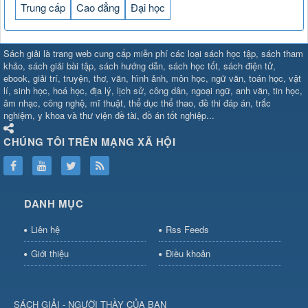
Trung cấp
Cao đẳng
Đại học
SHBET
⇔
78win
⇔
789BET
⇔
Sách giải là trang web cung cấp miễn phí các loại sách học tập, sách tham
https://789betcom0.com/
⇔
https://hi88.baby/
⇔
https://fun88.social/
⇔
khảo, sách giải bài tập, sách hướng dẫn, sách học tốt, sách điện tử,
ebook, giải trí, truyện, thơ, văn, hình ảnh, môn học, ngữ văn, toán học, vật
cái OPEN88
⇔
CM88
⇔
u888
⇔
nổ
lí, sinh học, hoá học, địa lý, lịch sử, công dân, ngoại ngữ, anh văn, tin học,
hũ
⇔
https://gameb52a.club/
⇔
https://taixiuonl.com/
⇔
https://new8
âm nhạc, công nghệ, mĩ thuật, thể dục thể thao, đề thi đáp án, trắc
bài
⇔
bóng đá trực tiếp
⇔
fly88
nghiệm, y khoa và thư viện đề tài, đồ án tốt nghiệp...
select
⇔
https://xocdiaonline.ae
⇔
https://cm88.dad/
⇔
789bet
⇔
ht
hũ
⇔
F168
⇔
https://f168.tech/
⇔
cm88
⇔
https://hitclub88.studio/
CHÚNG TÔI TRÊN MẠNG XÃ HỘI
bet.com/
⇔
https://shbetz.net/
⇔
789WIN
⇔
BJ88
⇔
12bet
⇔
https
nha
cai
⇔
U888
⇔
https://b52club.pizza
⇔
https://frasimondo.com
⇔
ht
https://hitclubvn.ch/
⇔
91 club
⇔
55 club
⇔
8xbet
⇔
Tài xỉu
DANH MỤC
online
⇔
98win
⇔
https://hitclub.horse/
⇔
https://b52.clothing/
⇔
htt
nhà cái
⇔
hitclub
⇔
tài xỉu
⇔
iWin
⇔
Trang cá độ bóng đá
⇔
Kèo
Liên hệ
Rss Feeds
nhà
cái
⇔
https://xx88.vin/
⇔
bong88
⇔
nohu90
⇔
MM88
⇔
https://tt88
Giới thiệu
Điều khoản
hũ
⇔
Tai
Xiu
⇔
https://fly88.deal/
⇔
https://99okvip.digital/
⇔
https://98win21.l
rồi
⇔
mv66
⇔
https://luongson161.tv/
⇔
https://sc88.locker/
⇔
88be
SÁCH GIẢI - NGƯỜI THẦY CỦA BẠN