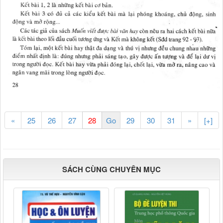
«
25
26
27
29
30
31
»
[+]
SÁCH CÙNG CHUYÊN MỤC