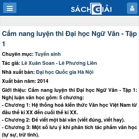
Cẩm nang luyện thi Đại học Ngữ Văn - Tập
1
Chuyên mục:
Tuyển sinh
Tác giả:
Lê Xuân Soan - Lê Phương Liên
Nhà xuất bản:
Đại học Quốc gia Hà Nội
Xuất bản năm: 2014
Giới thiệu: Cẩm nang luyện thi Đại học Ngữ Văn - Tập 1:
Nghị luận văn học gồm: 5 chương:
- Chương 1: Hệ thống hoá kiến thức Văn học Việt Nam từ
đầu thế kỉ XX đến cuối thế kỉ XX.
- Chương 2: Để viết một bài văn (viết đúng, viết hay).
- Chương 3: Một số lưu ý khi phân tích tác phẩm văn học
(tự sự, trữ tình).