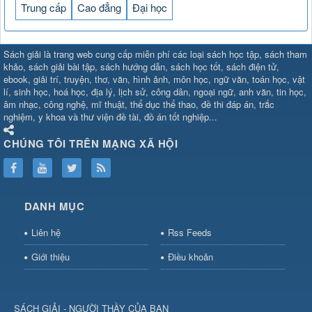
Trung cấp
Cao đẳng
Đại học
SHBET
⇔
789BET
⇔
Sách giải là trang web cung cấp miễn phí các loại sách học tập, sách tham
https://789betcom0.com/
⇔
https://hi88.baby/
⇔
https://fun88.social/
⇔
khảo, sách giải bài tập, sách hướng dẫn, sách học tốt, sách điện tử,
ebook, giải trí, truyện, thơ, văn, hình ảnh, môn học, ngữ văn, toán học, vật
cái OPEN88
⇔
CM88
⇔
u888
⇔
nổ
lí, sinh học, hoá học, địa lý, lịch sử, công dân, ngoại ngữ, anh văn, tin học,
hũ
⇔
https://gameb52a.club/
⇔
https://new88.biz/
⇔
https://new88.
âm nhạc, công nghệ, mĩ thuật, thể dục thể thao, đề thi đáp án, trắc
bài
⇔
bóng đá trực tiếp
⇔
fly88
nghiệm, y khoa và thư viện đề tài, đồ án tốt nghiệp...
select
⇔
https://xocdiaonline.ae
⇔
https://cm88.dad/
⇔
789bet
⇔
ht
hũ
⇔
F168
⇔
https://f168.tech/
⇔
cm88
⇔
https://hitclub88.studio/
CHÚNG TÔI TRÊN MẠNG XÃ HỘI
bet.com/
⇔
https://shbetz.net/
⇔
789WIN
⇔
BJ88
⇔
12bet
⇔
https
nha
cai
⇔
https://b52club.pizza
⇔
https://frasimondo.com
⇔
https://sc88
https://hitclubvn.ch/
⇔
91 club
⇔
55 club
⇔
8xbet
⇔
Tài xỉu
DANH MỤC
online
⇔
98win
⇔
https://hitclub.horse/
⇔
https://b52.clothing/
⇔
htt
nhà cái
⇔
hitclub
⇔
tài xỉu
⇔
iWin
⇔
Trang cá độ bóng đá
⇔
Kèo
Liên hệ
Rss Feeds
nhà
cái
⇔
https://xx88.vin/
⇔
bong88
⇔
nohu90
⇔
MM88
⇔
https://tt88
Giới thiệu
Điều khoản
hũ
⇔
https://fly88.deal/
⇔
https://sc88.locker/
⇔
https://keonhacai.d
⇔
BL555
⇔
KK55
⇔
BL555
⇔
sunwin đổi thưởng
⇔
https://qs88.ninja/
⇔
https://qs88.world/
⇔
https://rr88it.com/
SÁCH GIẢI - NGƯỜI THẦY CỦA BẠN