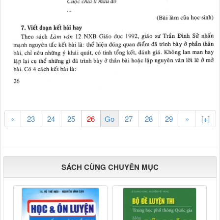
«
23
24
25
27
28
29
»
[+]
SÁCH CÙNG CHUYÊN MỤC