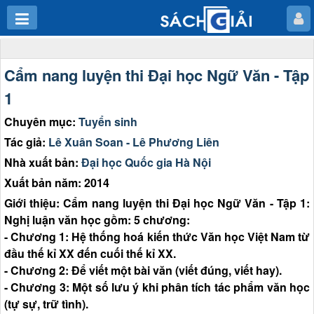
Cẩm nang luyện thi Đại học Ngữ Văn - Tập
1
Chuyên mục:
Tuyển sinh
Tác giả:
Lê Xuân Soan - Lê Phương Liên
Nhà xuất bản:
Đại học Quốc gia Hà Nội
Xuất bản năm: 2014
Giới thiệu: Cẩm nang luyện thi Đại học Ngữ Văn - Tập 1:
Nghị luận văn học gồm: 5 chương:
- Chương 1: Hệ thống hoá kiến thức Văn học Việt Nam từ
đầu thế kỉ XX đến cuối thế kỉ XX.
- Chương 2: Để viết một bài văn (viết đúng, viết hay).
- Chương 3: Một số lưu ý khi phân tích tác phẩm văn học
(tự sự, trữ tình).