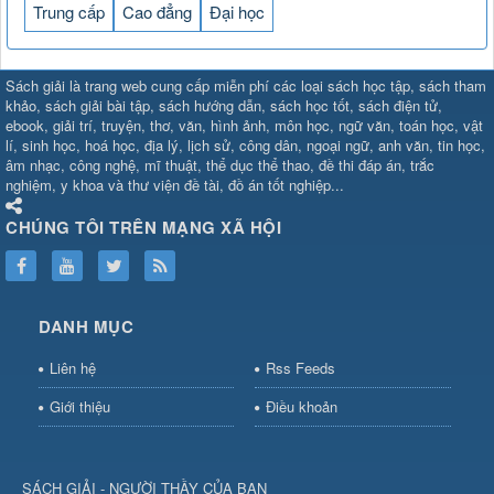
Trung cấp
Cao đẳng
Đại học
SHBET
⇔
78win
⇔
789BET
⇔
Sách giải là trang web cung cấp miễn phí các loại sách học tập, sách tham
https://789betcom0.com/
⇔
https://hi88.baby/
⇔
https://fun88.social/
⇔
khảo, sách giải bài tập, sách hướng dẫn, sách học tốt, sách điện tử,
ebook, giải trí, truyện, thơ, văn, hình ảnh, môn học, ngữ văn, toán học, vật
cái OPEN88
⇔
CM88
⇔
u888
⇔
nổ
lí, sinh học, hoá học, địa lý, lịch sử, công dân, ngoại ngữ, anh văn, tin học,
hũ
⇔
https://gameb52a.club/
⇔
https://taixiuonl.com/
⇔
https://new8
âm nhạc, công nghệ, mĩ thuật, thể dục thể thao, đề thi đáp án, trắc
bài
⇔
bóng đá trực tiếp
⇔
fly88
nghiệm, y khoa và thư viện đề tài, đồ án tốt nghiệp...
select
⇔
https://xocdiaonline.ae
⇔
https://cm88.dad/
⇔
789bet
⇔
ht
hũ
⇔
F168
⇔
https://f168.tech/
⇔
cm88
⇔
https://hitclub88.studio/
CHÚNG TÔI TRÊN MẠNG XÃ HỘI
bet.com/
⇔
https://shbetz.net/
⇔
789WIN
⇔
BJ88
⇔
12bet
⇔
https
nha
cai
⇔
U888
⇔
https://b52club.pizza
⇔
https://frasimondo.com
⇔
ht
https://hitclubvn.ch/
⇔
91 club
⇔
55 club
⇔
8xbet
⇔
Tài xỉu
DANH MỤC
online
⇔
98win
⇔
https://hitclub.horse/
⇔
https://b52.clothing/
⇔
htt
nhà cái
⇔
hitclub
⇔
tài xỉu
⇔
iWin
⇔
Trang cá độ bóng đá
⇔
Kèo
Liên hệ
Rss Feeds
nhà
cái
⇔
https://xx88.vin/
⇔
bong88
⇔
nohu90
⇔
MM88
⇔
https://tt88
Giới thiệu
Điều khoản
hũ
⇔
Tai
Xiu
⇔
https://fly88.deal/
⇔
https://99okvip.digital/
⇔
https://98win21.l
rồi
⇔
mv66
⇔
https://luongson161.tv/
⇔
https://sc88.locker/
⇔
88be
SÁCH GIẢI - NGƯỜI THẦY CỦA BẠN