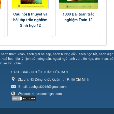
i
Câu hỏi lí thuyết và
1000 Bài toán trắc
bài tập trắc nghiệm
nghiệm Toán 12
Sinh học 12
sách tham khảo, sách giải bài tập, sách hướng dẫn, sách học tốt, sách điện tử
88.social/
⇔ https://uk88.rocks
⇔
RR88
⇔
https://hello8880.net/
⇔
htt
, hoá học, địa lý, lịch sử, công dân, ngoại ngữ, anh văn, tin học, âm nhạc, c
ồ án tốt nghiệp...
ttps://new88.biz/
⇔
https://new88.market/
⇔
xx88
⇔
https://cm88.bi
SÁCH GIẢI - NGƯỜI THẦY CỦA BẠN
line.ae
⇔
https://cm88.dad/
⇔
789bet
⇔
https://b52win.fun/
⇔
https:
b88.studio/
⇔
Địa chỉ:
MB66
43 Đồng Khởi, Quận 1, TP. Hồ Chí Minh
⇔
hq88
⇔
88clb
⇔
https://gamenohu.it.com
⇔
h
et
⇔
https://mb66ac.com/
⇔
888new
⇔
w188
⇔
ax88
⇔
hm88
⇔
w
Email:
sachgiai2015@gmail.com
Website:
https://sachgiai.com
o.com
⇔
https://sc88.info/
⇔
hitclub
⇔
mb66.black
⇔
https://vnloto.t
xỉu
hing/
⇔
https://rikvip.nagoya/
⇔
https://xocdiaonline.channel/
⇔
http
á
⇔
Kèo nhà