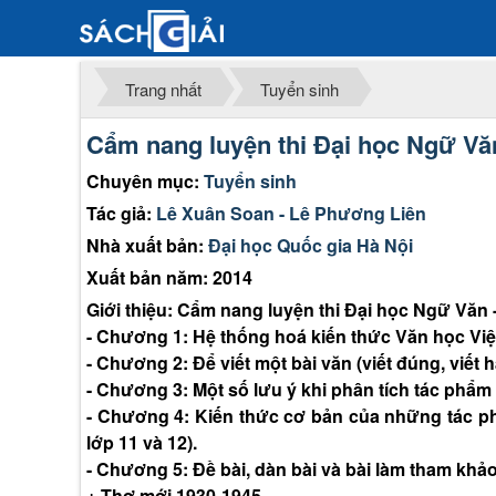
Trang nhất
Tuyển sinh
Cẩm nang luyện thi Đại học Ngữ Văn
Chuyên mục:
Tuyển sinh
Tác giả:
Lê Xuân Soan - Lê Phương Liên
Nhà xuất bản:
Đại học Quốc gia Hà Nội
Xuất bản năm: 2014
Giới thiệu: Cẩm nang luyện thi Đại học Ngữ Văn 
- Chương 1: Hệ thống hoá kiến thức Văn học Việt
- Chương 2: Để viết một bài văn (viết đúng, viết h
- Chương 3: Một số lưu ý khi phân tích tác phẩm v
- Chương 4: Kiến thức cơ bản của những tác ph
lớp 11 và 12).
- Chương 5: Đề bài, dàn bài và bài làm tham khả
+ Thơ mới 1930-1945