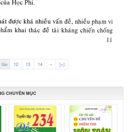
12
13
14
»
[+]
NG CHUYÊN MỤC