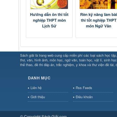
Hướng dẫn ôn thi tốt
Rèn kỹ năng làm bà
nghiệp THPT môn
thi tốt nghiệp THPT
Lịch Sử
môn Ngữ Văn
SHBET
⇔
78win
⇔
789BET
⇔
Sách giải là trang web cung cấp miễn phí các loại sách học tập, 
https://789betcom0.com/
⇔
https://hi88.baby/
⇔
https://fun
thơ, văn, hình ảnh, môn học, ngữ văn, toán học, vật lí, sinh học
thể thao, đề thi đáp án, trắc nghiệm, y khoa và thư viện đề tài, đ
cái OPEN88
⇔
CM88
⇔
u888
⇔
nổ
hũ
⇔
https://gameb52a.club/
⇔
https://taixiuonl.com/
⇔
h
bài
⇔
bóng đá trực tiếp
⇔
fly88 select
⇔
https://xocdiaon
DANH MỤC
hũ
⇔
F168
⇔
https://f168.tech/
⇔
cm88
⇔
https://hitclu
bet.com/
⇔
https://shbetz.net/
⇔
789WIN
⇔
BJ88
⇔
12b
Liên hệ
Rss Feeds
nha
Giới thiệu
Điều khoản
cai
⇔
U888
⇔
https://b52club.pizza
⇔
https://frasimond
https://hitclubvn.ch/
⇔
91 club
⇔
55 club
⇔
8xbet
⇔
Tài 
online
⇔
98win
⇔
https://hitclub.horse/
⇔
https://b52.clot
nhà cái
⇔
hitclub
⇔
tài xỉu
⇔
iWin
⇔
Trang cá độ bóng đ
© Copyright Sách Giải.com