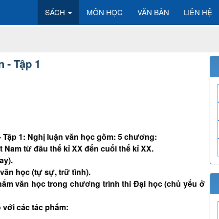
SÁCH
MÔN HỌC
VĂN BẢN
LIÊN HỆ
 - Tập 1
- Tập 1: Nghị luận văn học gồm: 5 chương:
 Nam từ đầu thế kỉ XX đến cuối thế kỉ XX.
ay).
ăn học (tự sự, trữ tình).
ẩm văn học trong chương trình thi Đại học (chủ yếu ở
o với các tác phẩm: