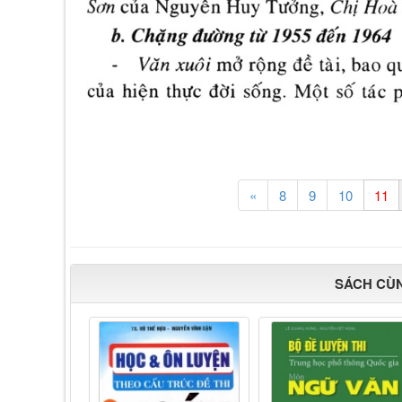
«
8
9
10
SÁCH CÙ