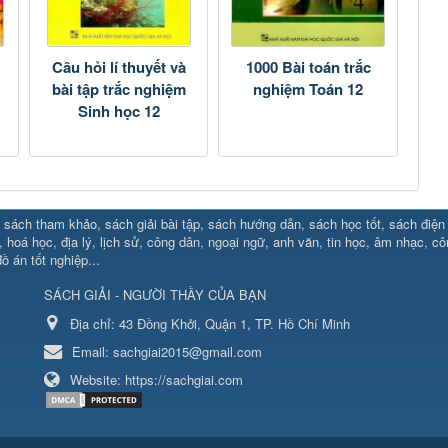
i
Câu hỏi lí thuyết và
1000 Bài toán trắc
bài tập trắc nghiệm
nghiệm Toán 12
Sinh học 12
sách tham khảo, sách giải bài tập, sách hướng dẫn, sách học tốt, sách điện tử
88.social/
⇔ https://uk88.rocks
⇔
RR88
⇔
https://hello8880.net/
⇔
htt
, hoá học, địa lý, lịch sử, công dân, ngoại ngữ, anh văn, tin học, âm nhạc, c
ồ án tốt nghiệp...
ttps://new88.biz/
⇔
https://new88.market/
⇔
xx88
⇔
https://cm88.bi
SÁCH GIẢI - NGƯỜI THẦY CỦA BẠN
line.ae
⇔
https://cm88.dad/
⇔
789bet
⇔
https://b52win.fun/
⇔
https:
b88.studio/
⇔
Địa chỉ:
MB66
43 Đồng Khởi, Quận 1, TP. Hồ Chí Minh
⇔
hq88
⇔
88clb
⇔
https://gamenohu.it.com
⇔
h
et
⇔
https://mb66ac.com/
⇔
888new
⇔
w188
⇔
ax88
⇔
hm88
⇔
w
Email:
sachgiai2015@gmail.com
Website:
https://sachgiai.com
o.com
⇔
https://sc88.info/
⇔
hitclub
⇔
mb66.black
⇔
https://vnloto.t
xỉu
hing/
⇔
https://rikvip.nagoya/
⇔
https://xocdiaonline.channel/
⇔
http