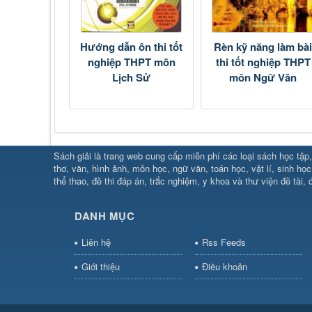
Hướng dẫn ôn thi tốt
Rèn kỹ năng làm bà
nghiệp THPT môn
thi tốt nghiệp THPT
Lịch Sử
môn Ngữ Văn
SHBET
⇔
78win
⇔
789BET
⇔
Sách giải là trang web cung cấp miễn phí các loại sách học tập, 
https://789betcom0.com/
⇔
https://hi88.baby/
⇔
https://fun
thơ, văn, hình ảnh, môn học, ngữ văn, toán học, vật lí, sinh học
thể thao, đề thi đáp án, trắc nghiệm, y khoa và thư viện đề tài, đ
cái OPEN88
⇔
CM88
⇔
u888
⇔
nổ
hũ
⇔
https://gameb52a.club/
⇔
https://taixiuonl.com/
⇔
h
bài
⇔
bóng đá trực tiếp
⇔
fly88 select
⇔
https://xocdiaon
DANH MỤC
hũ
⇔
F168
⇔
https://f168.tech/
⇔
cm88
⇔
https://hitclu
bet.com/
⇔
https://shbetz.net/
⇔
789WIN
⇔
BJ88
⇔
12b
Liên hệ
Rss Feeds
nha
Giới thiệu
Điều khoản
cai
⇔
U888
⇔
https://b52club.pizza
⇔
https://frasimond
https://hitclubvn.ch/
⇔
91 club
⇔
55 club
⇔
8xbet
⇔
Tài 
online
⇔
98win
⇔
https://hitclub.horse/
⇔
https://b52.clot