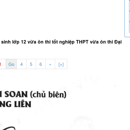
c sinh lớp 12 vừa ôn thi tốt nghiệp THPT vừa ôn thi Đại
4
5
6
»
[+]