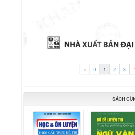
«
0
1
2
3
SÁCH CÙ