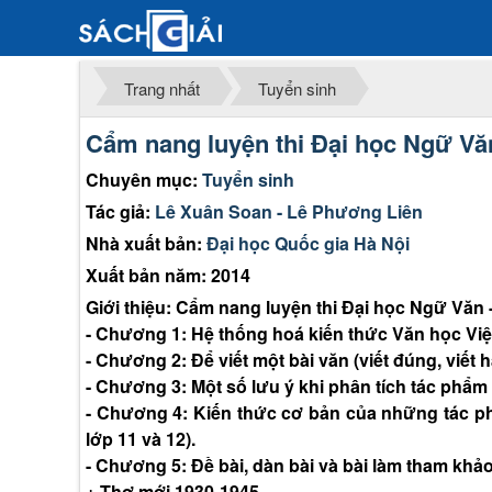
Trang nhất
Tuyển sinh
Cẩm nang luyện thi Đại học Ngữ Văn
Chuyên mục:
Tuyển sinh
Tác giả:
Lê Xuân Soan - Lê Phương Liên
Nhà xuất bản:
Đại học Quốc gia Hà Nội
Xuất bản năm: 2014
Giới thiệu: Cẩm nang luyện thi Đại học Ngữ Văn 
- Chương 1: Hệ thống hoá kiến thức Văn học Việt
- Chương 2: Để viết một bài văn (viết đúng, viết h
- Chương 3: Một số lưu ý khi phân tích tác phẩm v
- Chương 4: Kiến thức cơ bản của những tác ph
lớp 11 và 12).
- Chương 5: Đề bài, dàn bài và bài làm tham khả
+ Thơ mới 1930-1945