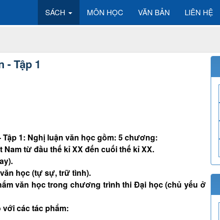
SÁCH
MÔN HỌC
VĂN BẢN
LIÊN HỆ
 - Tập 1
- Tập 1: Nghị luận văn học gồm: 5 chương:
 Nam từ đầu thế kỉ XX đến cuối thế kỉ XX.
ay).
ăn học (tự sự, trữ tình).
ẩm văn học trong chương trình thi Đại học (chủ yếu ở
o với các tác phẩm: