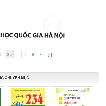
4
5
6
»
[+]
NG CHUYÊN MỤC