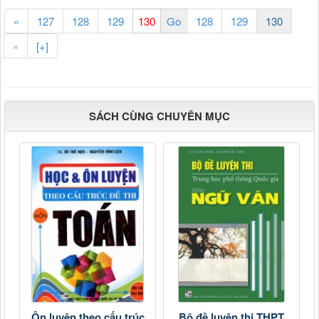
«
127
128
129
128
129
130
»
[+]
SÁCH CÙNG CHUYÊN MỤC
Ôn luyện theo cấu trúc
Bộ đề luyện thi THPT