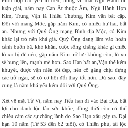
Phối hợp các yếu tố trên, đứng về mặt Ngũ Hành để
luận giải, năm nay Can Ất thuộc Âm, Ngũ Hành Hợp
Kim, Trung Vận là Thiếu Thương, Kim vận bất cập.
Đối với mạng Mộc, gặp năm Kim, có nhiều hư hại, bất
an. Nhưng với Quý Ông mạng Bình địa Mộc, có Kim
khắc lại trở nên khá giả. Quý Ông đang lâm vào hoàn
cảnh buồn bã, khó khăn, cuộc sống chẳng khác gì chiếc
lò xo bị đè nén, gặp năm Kim trở lực không còn, lò xo
sẽ bung lên, mạnh mẽ hơn. Sao Hạn bất an,Vận thế kém
khuyết, được vận niên tốt đẹp, nên cố gắng chịu đựng
các trở ngại, sẽ có cơ hội đổi thay tốt hơn. Dù sao, đây
cũng là năm khá yếu kém đối với Quý Ông.
Xét về mặt Tử Vi, năm nay Tiểu hạn đi vào Bại Địa, bất
lợi cho danh lộc lẫn sức khỏe, đồng thời còn có thể
chiêu cảm các sự chẳng lành do Sao Hạn xấu gây ra. Đại
hạn 10 năm (Từ 53 đến 62 tuổi), có Thiên phủ, tài lộc