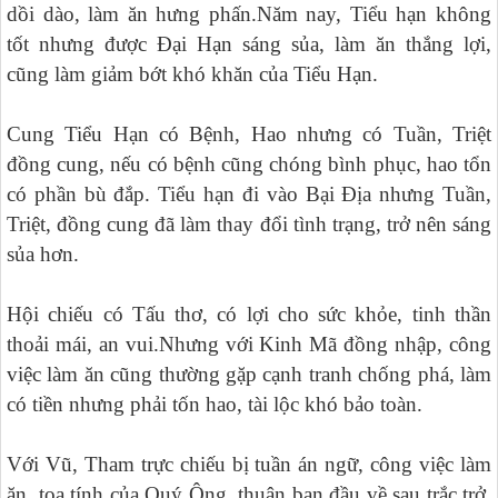
dồi dào, làm ăn hưng phấn.Năm nay, Tiểu hạn không
tốt nhưng được Đại Hạn sáng sủa, làm ăn thắng lợi,
cũng làm giảm bớt khó khăn của Tiểu Hạn.
Cung Tiểu Hạn có Bệnh, Hao nhưng có Tuần, Triệt
đồng cung, nếu có bệnh cũng chóng bình phục, hao tổn
có phần bù đắp. Tiểu hạn đi vào Bại Địa nhưng Tuần,
Triệt, đồng cung đã làm thay đổi tình trạng, trở nên sáng
sủa hơn.
Hội chiếu có Tấu thơ, có lợi cho sức khỏe, tinh thần
thoải mái, an vui.Nhưng với Kinh Mã đồng nhập, công
việc làm ăn cũng thường gặp cạnh tranh chống phá, làm
có tiền nhưng phải tốn hao, tài lộc khó bảo toàn.
Với Vũ, Tham trực chiếu bị tuần án ngữ, công việc làm
ăn, toa tính của Quý Ông, thuận ban đầu về sau trắc trở.