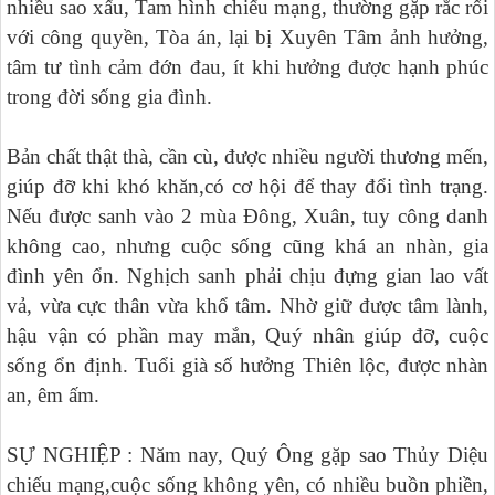
nhiều sao xấu, Tam hình chiếu mạng, thường gặp rắc rối
với công quyền, Tòa án, lại bị Xuyên Tâm ảnh hưởng,
tâm tư tình cảm đớn đau, ít khi hưởng được hạnh phúc
trong đời sống gia đình.
Bản chất thật thà, cần cù, được nhiều người thương mến,
giúp đỡ khi khó khăn,có cơ hội để thay đổi tình trạng.
Nếu được sanh vào 2 mùa Đông, Xuân, tuy công danh
không cao, nhưng cuộc sống cũng khá an nhàn, gia
đình yên ổn. Nghịch sanh phải chịu đựng gian lao vất
vả, vừa cực thân vừa khổ tâm. Nhờ giữ được tâm lành,
hậu vận có phần may mắn, Quý nhân giúp đỡ, cuộc
sống ổn định. Tuổi già số hưởng Thiên lộc, được nhàn
an, êm ấm.
SỰ NGHIỆP : Năm nay, Quý Ông gặp sao Thủy Diệu
chiếu mạng,cuộc sống không yên, có nhiều buồn phiền,