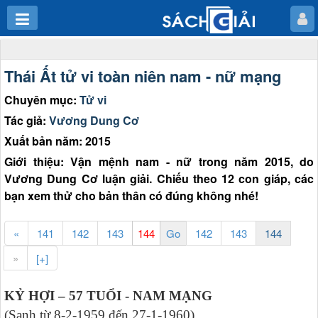
Thái Ất tử vi toàn niên nam - nữ mạng
Chuyên mục:
Tử vi
Tác giả:
Vương Dung Cơ
Xuất bản năm: 2015
Giới thiệu: Vận mệnh nam - nữ trong năm 2015, do
Vương Dung Cơ luận giải. Chiếu theo 12 con giáp, các
bạn xem thử cho bản thân có đúng không nhé!
«
141
142
143
142
143
144
»
[+]
KỶ HỢI – 57 TUỔI - NAM MẠNG
(Sanh từ 8-2-1959 đến 27-1-1960)