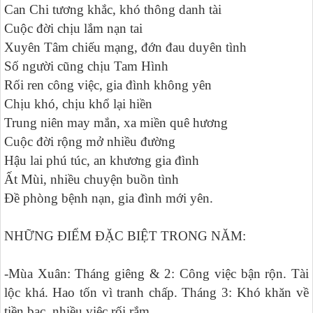
Can Chi tương khắc, khó thông danh tài
Cuộc đời chịu lắm nạn tai
Xuyên Tâm chiếu mạng, đớn đau duyên tình
Số người cũng chịu Tam Hình
Rối ren công việc, gia đình không yên
Chịu khó, chịu khổ lại hiền
Trung niên may mắn, xa miền quê hương
Cuộc đời rộng mở nhiều đường
Hậu lai phú túc, an khương gia đình
Ất Mùi, nhiều chuyện buồn tình
Đề phòng bệnh nạn, gia đình mới yên.
NHỮNG ĐIỂM ĐẶC BIỆT TRONG NĂM:
-Mùa Xuân: Tháng giêng & 2: Công việc bận rộn. Tài
lộc khá. Hao tốn vì tranh chấp. Tháng 3: Khó khăn về
tiền bạc, nhiều việc rối rắm.