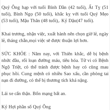
Quý Ông hạp với tuổi Bính Dần (42 tuổi), Ất Tỵ (51
tuổi), Bính Ngọ (50 tuổi), khắc kỵ với tuổi Quý Mẹo
(53 tuổi), Mậu Thân (48 tuổi),. Kỷ Dậu(47 tuổi).
Khai trương, nhận việc, xuất hành nên chọn giờ lẻ, ngày
lẻ, tháng chẵn,mọi việc sẽ được thuận lợi hơn.
SỨC KHỎE : Năm nay, với Thiên khắc, dễ bị bệnh
nhức đầu, rối loạn đường máu, tiêu hóa. Tử vi có Bệnh
Ngộ Triệt, có thể tránh được bệnh hay có cũng mau
phục hồi. Cung mệnh có nhiều Sao xấu, cần phòng tai
nạn đi đường, có thể bị thương tích khá nặng.
Lái xe cẩn thận. Bổn mạng bất an.
Kỷ Hợi phần số Quý Ông