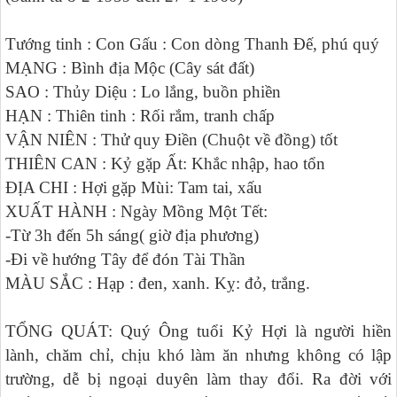
Tướng tinh : Con Gấu : Con dòng Thanh Đế, phú quý
MẠNG : Bình địa Mộc (Cây sát đất)
SAO : Thủy Diệu : Lo lắng, buồn phiền
HẠN : Thiên tinh : Rối rắm, tranh chấp
VẬN NIÊN : Thử quy Điền (Chuột về đồng) tốt
THIÊN CAN : Kỷ gặp Ất: Khắc nhập, hao tổn
ĐỊA CHI : Hợi gặp Mùi: Tam tai, xấu
XUẤT HÀNH : Ngày Mồng Một Tết:
-Từ 3h đến 5h sáng( giờ địa phương)
-Đi về hướng Tây để đón Tài Thần
MÀU SẮC : Hạp : đen, xanh. Kỵ: đỏ, trắng.
TỔNG QUÁT: Quý Ông tuổi Kỷ Hợi là người hiền
lành, chăm chỉ, chịu khó làm ăn nhưng không có lập
trường, dễ bị ngoại duyên làm thay đổi. Ra đời với