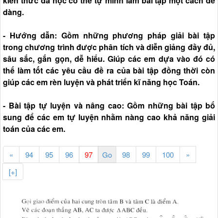
kiến thức đã học có thể tự mình làm bài tập một cách dễ
dàng.
- Hướng dẫn: Gồm những phương pháp giải bài tập
trong chương trình được phân tích và diễn giảng đầy đủ,
sâu sắc, gắn gọn, dễ hiểu. Giúp các em dựa vào đó có
thể làm tốt các yêu cầu đề ra của bài tập đồng thời còn
giúp các em rèn luyện và phát triển kĩ năng học Toán.
- Bài tập tự luyện và nâng cao: Gồm những bài tập bổ
sung để các em tự luyện nhằm nàng cao khả năng giải
toán của các em.
«
94
95
96
98
99
100
»
[+]