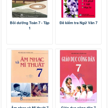
Bồi dưỡng Toán 7 - Tập
Đề kiểm tra Ngữ Văn 7
1
Âm nhạc và Mĩ thuật 7
Giáo dục công dân 7