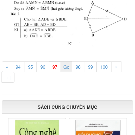
«
94
95
96
98
99
100
»
[+]
SÁCH CÙNG CHUYÊN MỤC