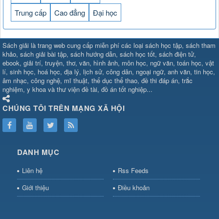
Trung cấp
Cao đẳng
Đại học
SHBET
⇔
78win
⇔
789BET
⇔
Sách giải là trang web cung cấp miễn phí các loại sách học tập, sách tham
https://789betcom0.com/
⇔
https://hi88.baby/
⇔
https://fun88.social/
⇔
khảo, sách giải bài tập, sách hướng dẫn, sách học tốt, sách điện tử,
ebook, giải trí, truyện, thơ, văn, hình ảnh, môn học, ngữ văn, toán học, vật
cái OPEN88
⇔
CM88
⇔
u888
⇔
nổ
lí, sinh học, hoá học, địa lý, lịch sử, công dân, ngoại ngữ, anh văn, tin học,
hũ
⇔
https://gameb52a.club/
⇔
https://taixiuonl.com/
⇔
https://new8
âm nhạc, công nghệ, mĩ thuật, thể dục thể thao, đề thi đáp án, trắc
bài
⇔
bóng đá trực tiếp
⇔
fly88
nghiệm, y khoa và thư viện đề tài, đồ án tốt nghiệp...
select
⇔
https://xocdiaonline.ae
⇔
https://cm88.dad/
⇔
789bet
⇔
ht
hũ
⇔
F168
⇔
https://f168.tech/
⇔
cm88
⇔
https://hitclub88.studio/
CHÚNG TÔI TRÊN MẠNG XÃ HỘI
bet.com/
⇔
https://shbetz.net/
⇔
789WIN
⇔
BJ88
⇔
12bet
⇔
https
nha
cai
⇔
U888
⇔
https://b52club.pizza
⇔
https://frasimondo.com
⇔
ht
https://hitclubvn.ch/
⇔
91 club
⇔
55 club
⇔
8xbet
⇔
Tài xỉu
DANH MỤC
online
⇔
98win
⇔
https://hitclub.horse/
⇔
https://b52.clothing/
⇔
htt
nhà cái
⇔
hitclub
⇔
tài xỉu
⇔
iWin
⇔
Trang cá độ bóng đá
⇔
Kèo
Liên hệ
Rss Feeds
nhà
cái
⇔
https://xx88.vin/
⇔
bong88
⇔
nohu90
⇔
MM88
⇔
https://tt88
Giới thiệu
Điều khoản
hũ
⇔
Tai
Xiu
⇔
https://fly88.deal/
⇔
https://99okvip.digital/
⇔
https://98win21.l
rồi
⇔
mv66
⇔
https://luongson161.tv/
⇔
https://sc88.locker/
⇔
88be