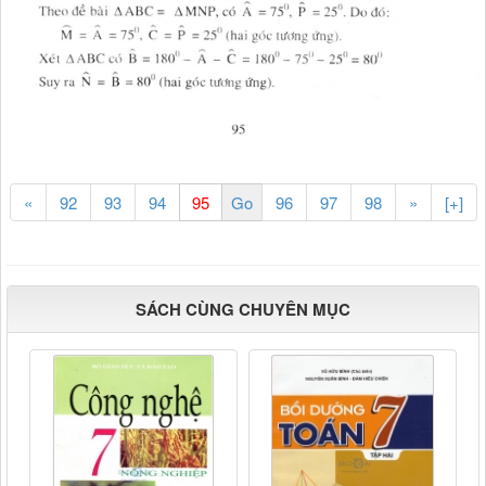
«
92
93
94
96
97
98
»
[+]
SÁCH CÙNG CHUYÊN MỤC