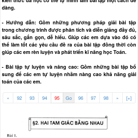
kiến thức đã học có thể tự mình làm bài tập một cách dễ
dàng.
- Hướng dẫn: Gồm những phương pháp giải bài tập
trong chương trình được phân tích và diễn giảng đầy đủ,
sâu sắc, gắn gọn, dễ hiểu. Giúp các em dựa vào đó có
thể làm tốt các yêu cầu đề ra của bài tập đồng thời còn
giúp các em rèn luyện và phát triển kĩ năng học Toán.
- Bài tập tự luyện và nâng cao: Gồm những bài tập bổ
sung để các em tự luyện nhằm nàng cao khả năng giải
toán của các em.
«
92
93
94
96
97
98
»
[+]